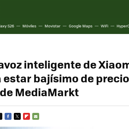
laxy S26
Móviles
Movistar
Google Maps
WiFi
Hyper
avoz inteligente de Xiao
 estar bajísimo de precio
 de MediaMarkt
FACEBOOK
TWITTER
FLIPBOARD
E-