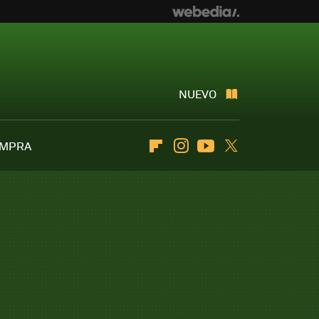
NUEVO
OMPRA
Flipboard
Instagram
Youtube
Twitter