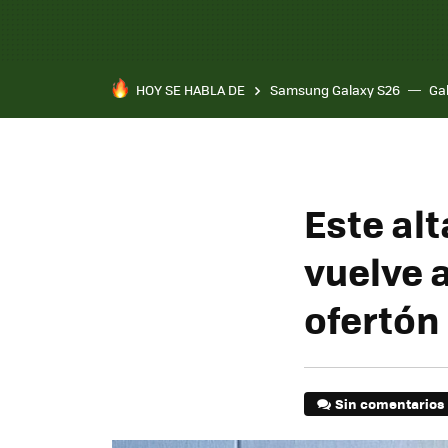
HOY SE HABLA DE
Samsung Galaxy S26
Ga
Este alt
vuelve a
ofertón
Sin comentarios