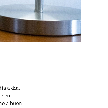
ía a día,
te en
no a buen