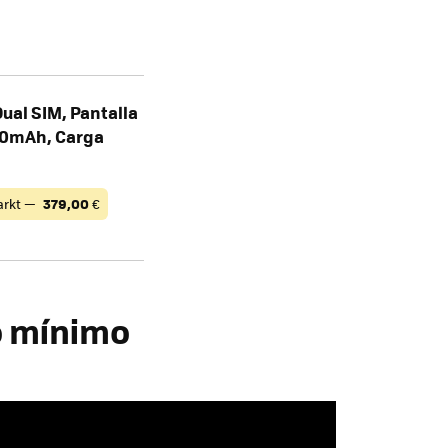
ual SIM, Pantalla
00mAh, Carga
rkt —
379,00
€
o mínimo