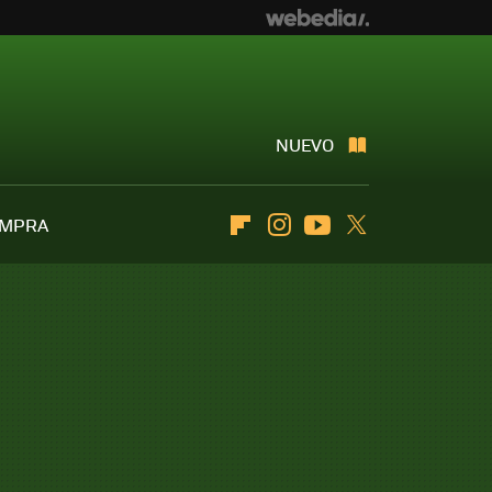
NUEVO
OMPRA
Flipboard
Instagram
Youtube
Twitter