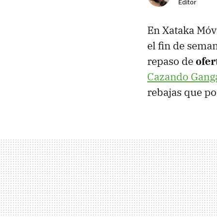
Editor
En Xataka Móvi
el fin de sema
repaso de
ofer
Cazando Gang
rebajas que p