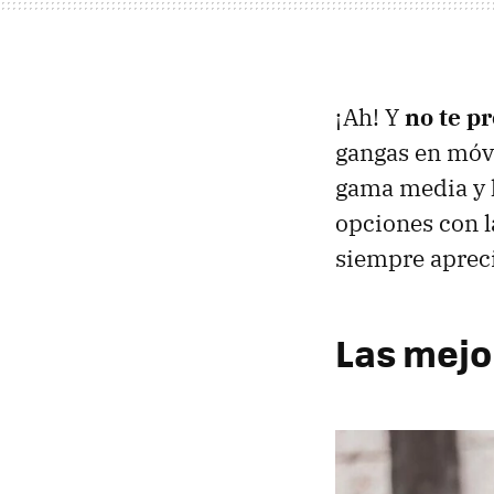
¡Ah! Y
no te p
gangas en móvi
gama media y l
opciones con l
siempre apreci
Las mejo