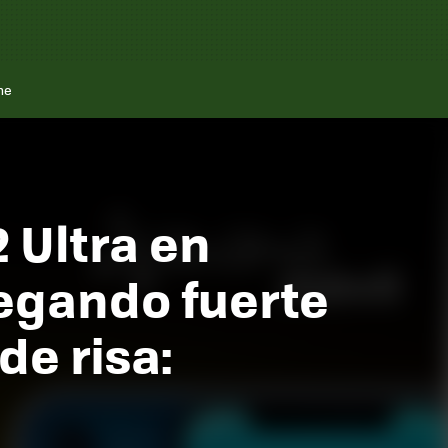
ne
 Ultra en
egando fuerte
de risa: