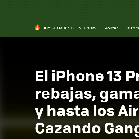
HOY SE HABLA DE
Bizum
Router
Xiaom
El iPhone 13 P
rebajas, gam
y hasta los Ai
Cazando Gan