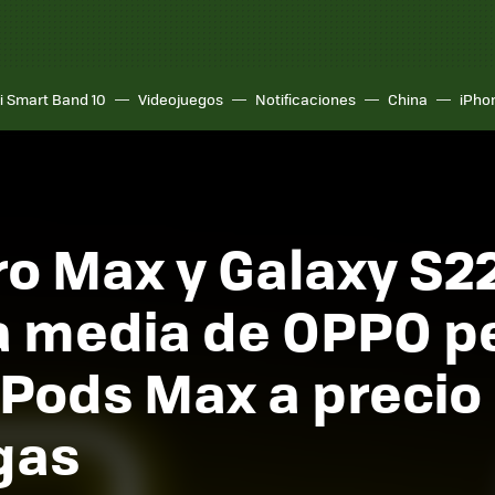
i Smart Band 10
Videojuegos
Notificaciones
China
iPho
ro Max y Galaxy S22
a media de OPPO p
rPods Max a precio 
gas