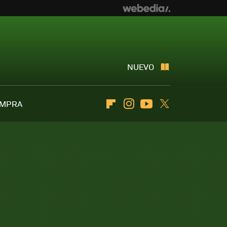
NUEVO
OMPRA
Flipboard
Instagram
Youtube
Twitter