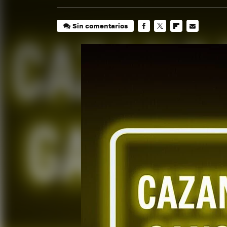
Sin comentarios
FACEBOOK
TWITTER
FLIPBOARD
E-
MAIL