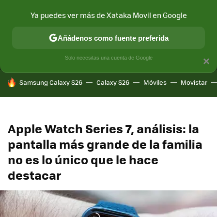
Ya puedes ver más de Xataka Movil en Google
MENÚ
NUEVO
Añádenos como fuente preferida
CONECTIVIDAD
MÓVIL Y SOCIEDAD
APLICACIONES
COM
Solo necesitas una cuenta de Google
×
HOY SE HABLA DE
Samsung Galaxy S26
Galaxy S26
Móviles
Movistar
Apple Watch Series 7, análisis: la
pantalla más grande de la familia
no es lo único que le hace
destacar