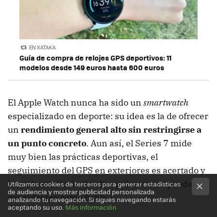
EN XATAKA
Guía de compra de relojes GPS deportivos: 11
modelos desde 149 euros hasta 600 euros
El Apple Watch nunca ha sido un
smartwatch
especializado en deporte: su idea es la de ofrecer
un
rendimiento general alto sin restringirse a
un punto concreto
. Aun así, el Series 7 mide
muy bien las prácticas deportivas, el
seguimiento del GPS en exteriores es acertado y
hasta la medición de altas pulsaciones puede
Utilizamos cookies de terceros para generar estadísticas
de audiencia y mostrar publicidad personalizada
considerase como fiable.
analizando tu navegación. Si sigues navegando estarás
aceptando su uso.
Más información