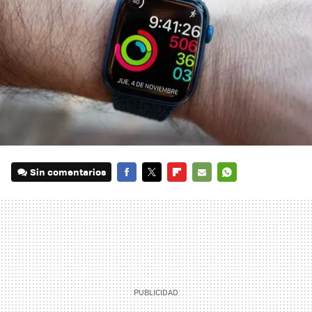
Sin comentarios
FACEBOOK
TWITTER
FLIPBOARD
E-
WHATSAPP
MAIL