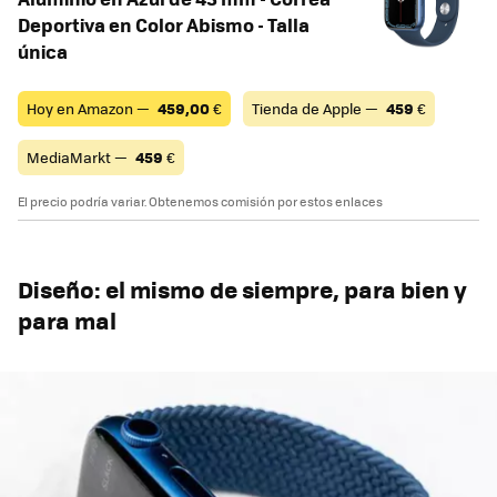
Deportiva en Color Abismo - Talla
única
Hoy en Amazon —
459,00
€
Tienda de Apple —
459
€
MediaMarkt —
459
€
El precio podría variar. Obtenemos comisión por estos enlaces
Diseño: el mismo de siempre, para bien y
para mal