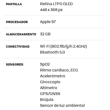
Retina LTPO OLED
PANTALLA
448 x 368 px
Apple S7
PROCESADOR
32 GB
ALMACENAMIENTO
Wi-Fi (802.11b/g/n 2.4GHz)
CONECTIVIDAD
Bluetooth 5.0
SpO2
SENSORES
Ritmo cardiaco, ECG
Acelerómetro
Giroscopio
Altímetro
GPS/GNSS
Brújula
Sensor de luz ambiental