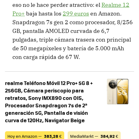
eso no le hace perder atractivo: el
Realme 12
Pro+
baja hasta los
299 euros
en Amazon.
Snapdragon 7s gen 2 como procesador, 8/256
GB, pantalla AMOLED curvada de 6,7
pulgadas, triple cámara trasera con principal
de 50 megapíxeles y batería de 5.000 mAh
con carga rápida de 67 W.
realme Teléfono Móvil 12 Pro+ 5G 8 +
256GB, Cámara periscopio para
retratos, Sony IMX890 con OIS,
Procesador Snapdragon 7s de 2ª
generación 5G, Pantalla de visión
curva de 120Hz, Navigator Beige
Hoy en Amazon —
383,28
€
MediaMarkt —
384,92
€