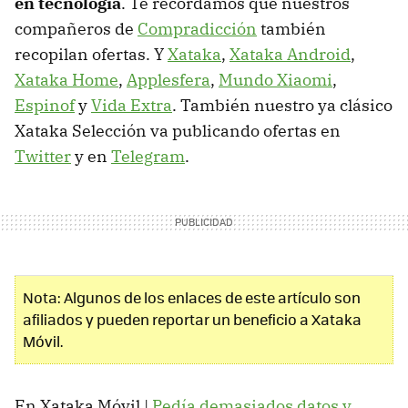
en tecnología
. Te recordamos que nuestros
compañeros de
Compradicción
también
recopilan ofertas. Y
Xataka
,
Xataka Android
,
Xataka Home
,
Applesfera
,
Mundo Xiaomi
,
Espinof
y
Vida Extra
. También nuestro ya clásico
Xataka Selección va publicando ofertas en
Twitter
y en
Telegram
.
Nota: Algunos de los enlaces de este artículo son
afiliados y pueden reportar un beneficio a Xataka
Móvil.
En Xataka Móvil |
Pedía demasiados datos y