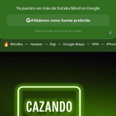
Ya puedes ver más de Xataka Movil en Google
CONECTIVIDAD
MÓVIL Y SOCIEDAD
APLICACIONES
COM
Añádenos como fuente preferida
Solo necesitas una cuenta de Google
×
HOY SE HABLA DE
Móviles
Huawei
Digi
Google Maps
VPN
iPhon