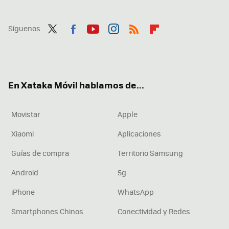
Síguenos
Twit
Fac
You
Inst
RSS
Flip
ter
ebo
tub
agr
boa
ok
e
am
rd
En Xataka Móvil hablamos de...
Movistar
Apple
Xiaomi
Aplicaciones
Guías de compra
Territorio Samsung
Android
5g
iPhone
WhatsApp
Smartphones Chinos
Conectividad y Redes