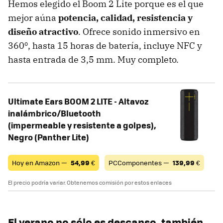
Hemos elegido el Boom 2 Lite porque es el que
mejor aúna
potencia, calidad, resistencia y
diseño atractivo
. Ofrece sonido inmersivo en
360º, hasta 15 horas de batería, incluye NFC y
hasta entrada de 3,5 mm. Muy completo.
Ultimate Ears BOOM 2 LITE - Altavoz
inalámbrico/Bluetooth
(impermeable y resistente a golpes),
Negro (Panther Lite)
Hoy en Amazon —
54,99
€
PCComponentes —
139,99
€
El precio podría variar. Obtenemos comisión por estos enlaces
El verano no sólo es descanso, también