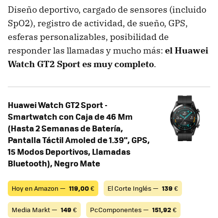
Diseño deportivo, cargado de sensores (incluido
SpO2), registro de actividad, de sueño, GPS,
esferas personalizables, posibilidad de
responder las llamadas y mucho más:
el Huawei
Watch GT2 Sport es muy completo
.
Huawei Watch GT2 Sport -
Smartwatch con Caja de 46 Mm
(Hasta 2 Semanas de Batería,
Pantalla Táctil Amoled de 1.39", GPS,
15 Modos Deportivos, Llamadas
Bluetooth), Negro Mate
Hoy en Amazon —
119,00
€
El Corte Inglés —
139
€
Media Markt —
149
€
PcComponentes —
151,92
€