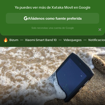
Ya puedes ver más de Xataka Movil en Google
MENÚ
NUEVO
Añádenos como fuente preferida
CONECTIVIDAD
MÓVIL Y SOCIEDAD
APLICACIONES
COM
Solo necesitas una cuenta de Google
×
HOY SE HABLA DE
Bizum
Xiaomi Smart Band 10
Videojuegos
Notificaci