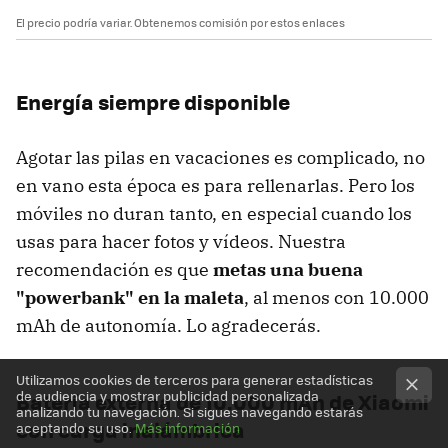
El precio podría variar. Obtenemos comisión por estos enlaces
Energía siempre disponible
Agotar las pilas en vacaciones es complicado, no
en vano esta época es para rellenarlas. Pero los
móviles no duran tanto, en especial cuando los
usas para hacer fotos y vídeos. Nuestra
recomendación es que
metas una buena
"powerbank" en la maleta
, al menos con 10.000
mAh de autonomía. Lo agradecerás.
Utilizamos cookies de terceros para generar estadísticas
de audiencia y mostrar publicidad personalizada
Batería externa de 10.000 mAh de Xiaomi
analizando tu navegación. Si sigues navegando estarás
con carga inalámbrica
aceptando su uso.
Más información