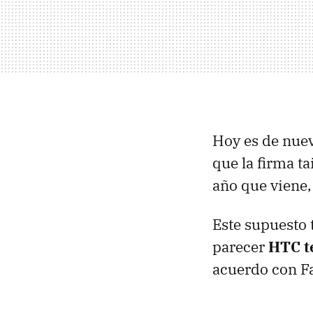
Hoy es de nuev
que la firma t
año que viene
Este supuesto 
parecer
HTC
t
acuerdo con Fa