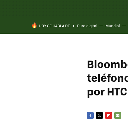
HOY SE HABLA DE
Euro digital
Mundial
Bloombe
teléfon
por HTC
FACEBOOK
TWITTER
FLIPBOARD
E-