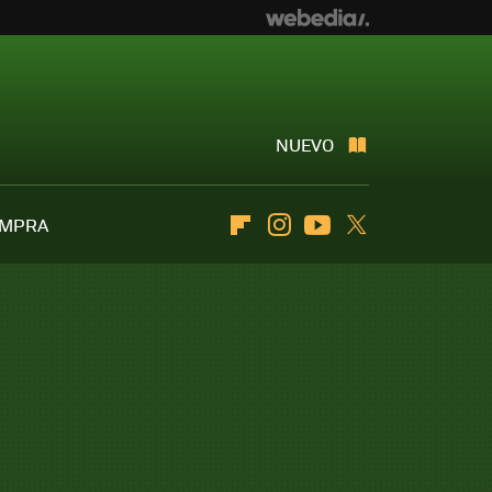
NUEVO
OMPRA
Flipboard
Instagram
Youtube
Twitter