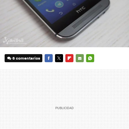
6 comentarios
FACEBOOK
TWITTER
FLIPBOARD
E-
WHATSAPP
MAIL