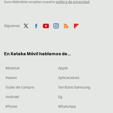
Suscribiéndote aceptas nuestra
política de privacidad
Síguenos
Twit
Fac
You
Inst
RSS
Flip
ter
ebo
tub
agr
boa
ok
e
am
rd
En Xataka Móvil hablamos de...
Movistar
Apple
Xiaomi
Aplicaciones
Guías de compra
Territorio Samsung
Android
5g
iPhone
WhatsApp