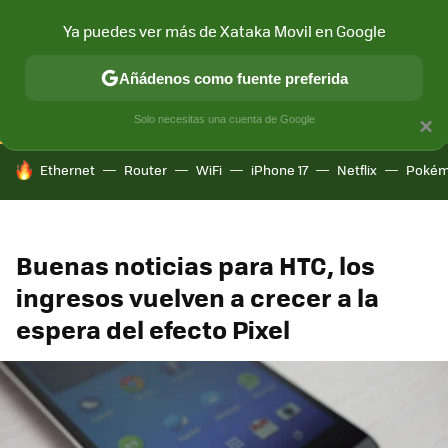
Ya puedes ver más de Xataka Movil en Google
CONECTIVIDAD
MÓVIL Y SOCIEDAD
APLICACIONES
COM
Añádenos como fuente preferida
Solo necesitas una cuenta de Google
×
HOY SE HABLA DE
Ethernet
Router
WiFi
iPhone 17
Netflix
Pokém
Buenas noticias para HTC, los
ingresos vuelven a crecer a la
espera del efecto Pixel