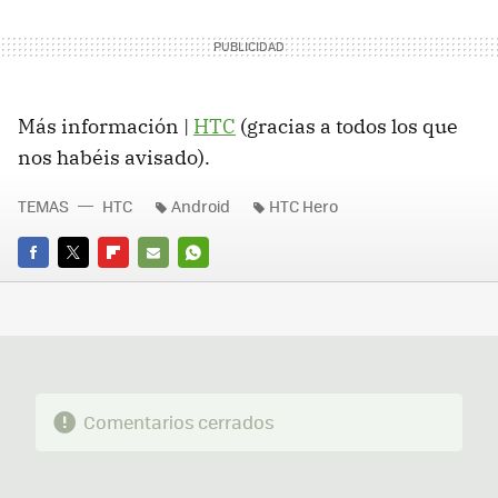
Más información |
HTC
(gracias a todos los que
nos habéis avisado).
TEMAS
HTC
Android
HTC Hero
FACEBOOK
TWITTER
FLIPBOARD
E-
WHATSAPP
MAIL
Comentarios cerrados