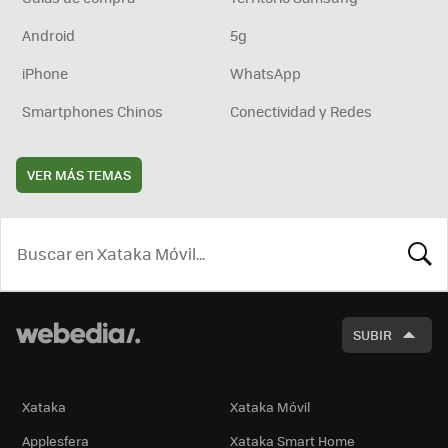
Android
5g
iPhone
WhatsApp
Smartphones Chinos
Conectividad y Redes
VER MÁS TEMAS
BUSCA
SUBIR
Xataka
Xataka Móvil
Applesfera
Xataka Smart Home