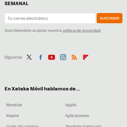
SEMANAL
SUSCRIBIR
Suscribiéndote aceptas nuestra
política de privacidad
Síguenos
Twit
Fac
You
Inst
RSS
Flip
ter
ebo
tub
agr
boa
ok
e
am
rd
En Xataka Móvil hablamos de...
Movistar
Apple
Xiaomi
Aplicaciones
Guías de compra
Territorio Samsung