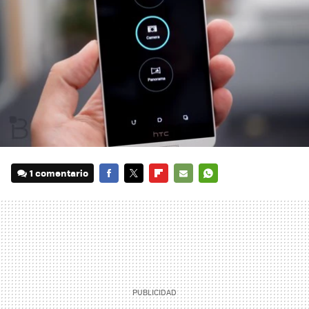
1 comentario
FACEBOOK
TWITTER
FLIPBOARD
E-
WHATSAPP
MAIL