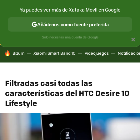
Ya puedes ver más de Xataka Movil en Google
CONECTIVIDAD
MÓVIL Y SOCIEDAD
APLICACIONES
COM
Añádenos como fuente preferida
Solo necesitas una cuenta de Google
×
HOY SE HABLA DE
Bizum
Xiaomi Smart Band 10
Videojuegos
Notificaci
Filtradas casi todas las
características del HTC Desire 10
Lifestyle