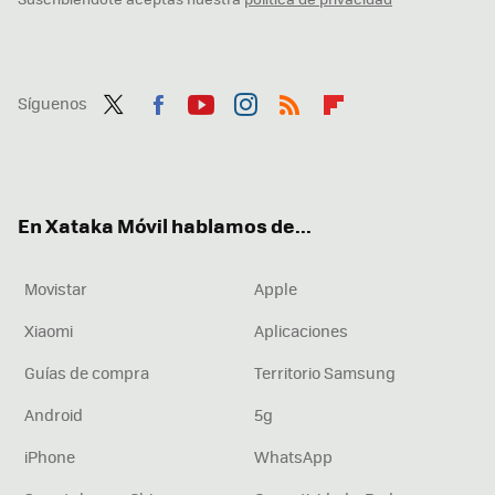
Síguenos
Twit
Fac
You
Inst
RSS
Flip
ter
ebo
tub
agr
boa
ok
e
am
rd
En Xataka Móvil hablamos de...
Movistar
Apple
Xiaomi
Aplicaciones
Guías de compra
Territorio Samsung
Android
5g
iPhone
WhatsApp