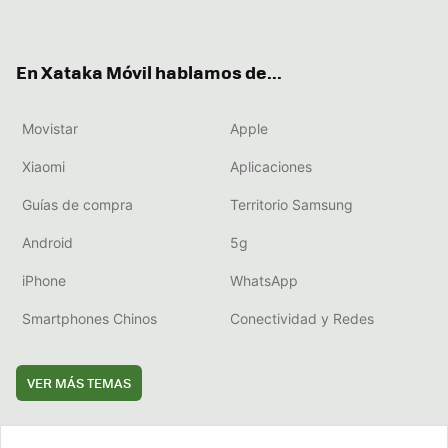
ter
ebo
tub
agr
boa
ok
e
am
rd
En Xataka Móvil hablamos de...
Movistar
Apple
Xiaomi
Aplicaciones
Guías de compra
Territorio Samsung
Android
5g
iPhone
WhatsApp
Smartphones Chinos
Conectividad y Redes
VER MÁS TEMAS