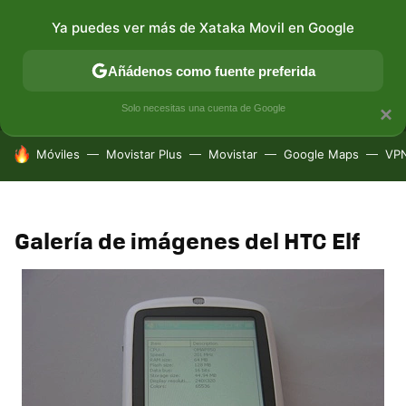
Ya puedes ver más de Xataka Movil en Google
MENÚ
NUEVO
Añádenos como fuente preferida
CONECTIVIDAD
MÓVIL Y SOCIEDAD
APLICACIONES
Solo necesitas una cuenta de Google
×
HOY SE HABLA DE
Móviles
Movistar Plus
Movistar
Google Maps
VP
Galería de imágenes del HTC Elf