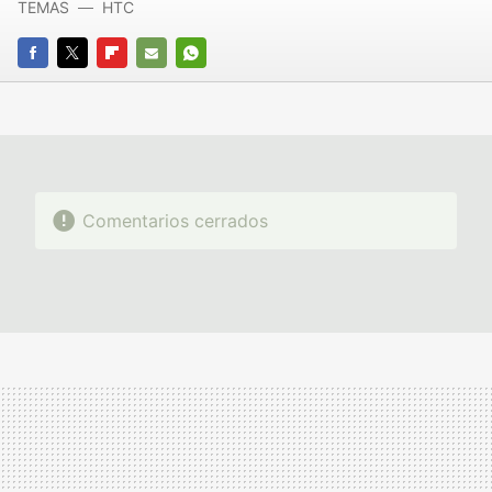
TEMAS
HTC
FACEBOOK
TWITTER
FLIPBOARD
E-
WHATSAPP
MAIL
Comentarios cerrados