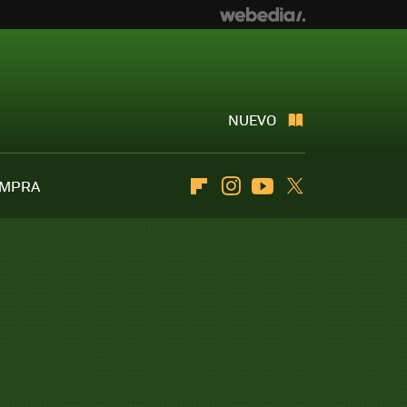
NUEVO
OMPRA
Flipboard
Instagram
Youtube
Twitter