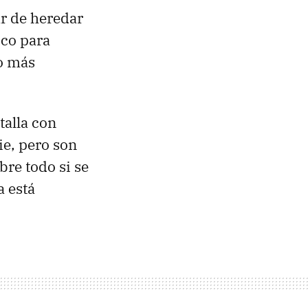
ar de heredar
ico para
go más
talla con
ie, pero son
bre todo si se
a está