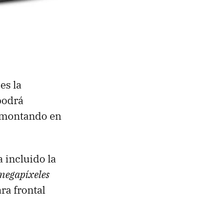
es la
podrá
n montando en
 incluido la
megapíxeles
ra frontal