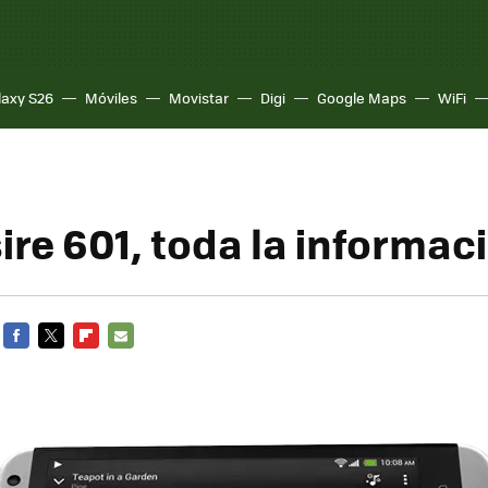
laxy S26
Móviles
Movistar
Digi
Google Maps
WiFi
ire 601, toda la informac
FACEBOOK
TWITTER
FLIPBOARD
E-
MAIL