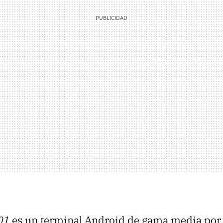
01
es un terminal Android de gama media por