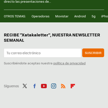
directo las presentaciones de...
OTROS TEMAS:
Operadoras
Movistar
Android
5g
iPh
RECIBE "Xatakaletter", NUESTRA NEWSLETTER
SEMANAL
SUSCRIBIR
Suscribiéndote aceptas nuestra
política de privacidad
Síguenos
Twit
Fac
You
Inst
RSS
Flip
ter
ebo
tub
agr
boa