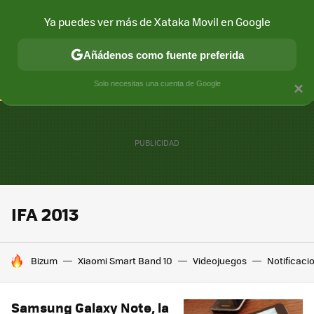
Ya puedes ver más de Xataka Movil en Google
CONECTIVIDAD
MÓVIL Y SOCIEDAD
APLICACIONES
COM
Añádenos como fuente preferida
Solo necesitas una cuenta de Google
×
IFA 2013
HOY SE HABLA DE
Bizum
Xiaomi Smart Band 10
Videojuegos
Notificaci
Samsung Galaxy Note, la