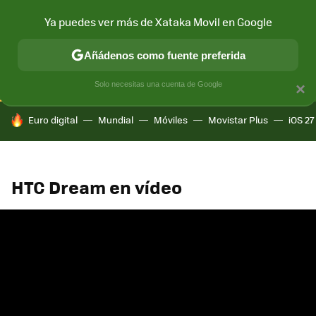
Ya puedes ver más de Xataka Movil en Google
CONECTIVIDAD
MÓVIL Y SOCIEDAD
APLICACIONES
COM
Añádenos como fuente preferida
Solo necesitas una cuenta de Google
×
HOY SE HABLA DE
Euro digital
Mundial
Móviles
Movistar Plus
iOS 27
HTC Dream en vídeo