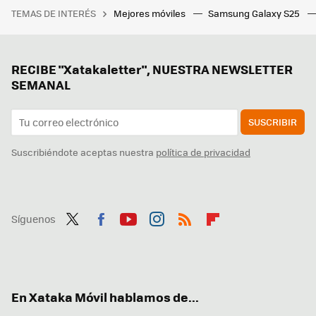
TEMAS DE INTERÉS
Mejores móviles
Samsung Galaxy S25
RECIBE "Xatakaletter", NUESTRA NEWSLETTER
SEMANAL
SUSCRIBIR
Suscribiéndote aceptas nuestra
política de privacidad
Síguenos
Twit
Fac
You
Inst
RSS
Flip
ter
ebo
tub
agr
boa
ok
e
am
rd
En Xataka Móvil hablamos de...