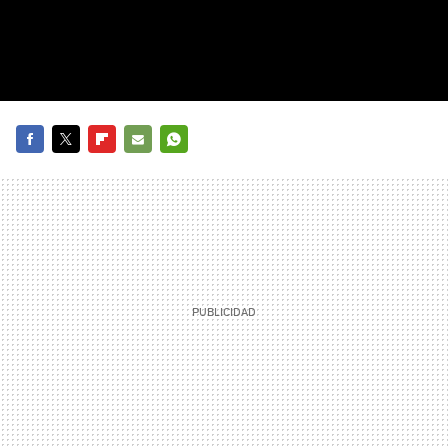
FACEBOOK
TWITTER
FLIPBOARD
E-
WHATSAPP
MAIL