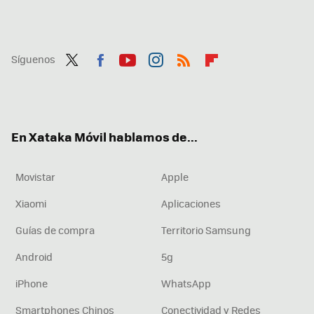
Síguenos
Twit
Fac
You
Inst
RSS
Flip
ter
ebo
tub
agr
boa
ok
e
am
rd
En Xataka Móvil hablamos de...
Movistar
Apple
Xiaomi
Aplicaciones
Guías de compra
Territorio Samsung
Android
5g
iPhone
WhatsApp
Smartphones Chinos
Conectividad y Redes