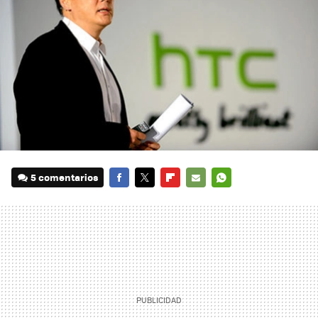
5 comentarios
FACEBOOK
TWITTER
FLIPBOARD
E-
WHATSAPP
MAIL