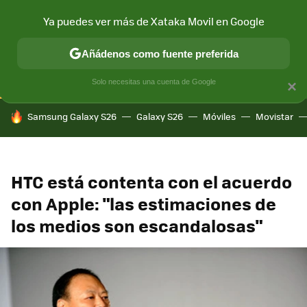
Ya puedes ver más de Xataka Movil en Google
CONECTIVIDAD
MÓVIL Y SOCIEDAD
APLICACIONES
COM
Añádenos como fuente preferida
Solo necesitas una cuenta de Google
×
HOY SE HABLA DE
Samsung Galaxy S26
Galaxy S26
Móviles
Movistar
HTC está contenta con el acuerdo
con Apple: "las estimaciones de
los medios son escandalosas"