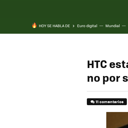
HOY SE HABLA DE
Euro digital
Mundial
HTC est
no por s
11 comentarios