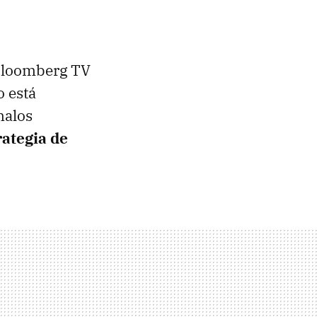
 Bloomberg TV
o está
malos
rategia de