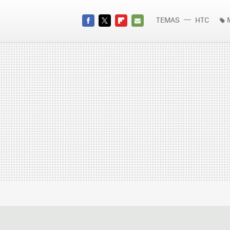
TEMAS
HTC
FACEBOOK
TWITTER
FLIPBOARD
E-
MAIL