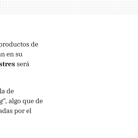
 productos de
an en su
stres
será
la de
ng
", algo que de
das por el