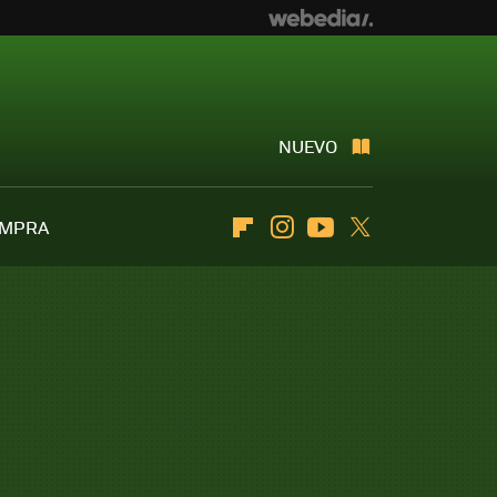
NUEVO
OMPRA
Flipboard
Instagram
Youtube
Twitter