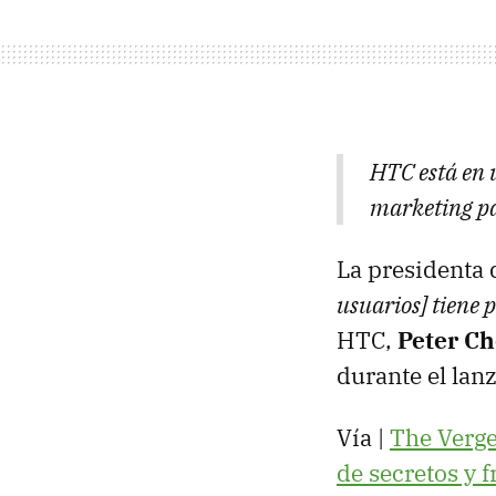
HTC está en 
marketing pa
La presidenta
usuarios] tiene
HTC,
Peter C
durante el la
Vía |
The Verg
de secretos y 