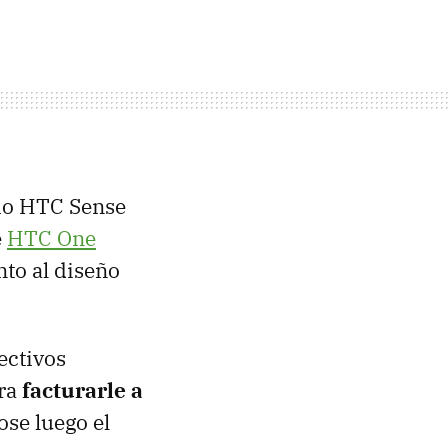
rio HTC Sense
e
HTC One
to al diseño
ectivos
ara
facturarle a
ose luego el