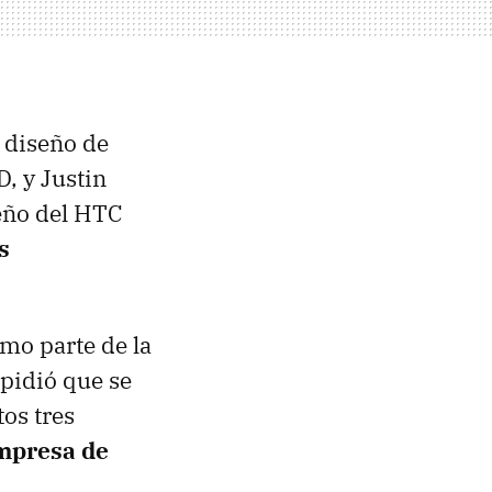
 diseño de
, y Justin
seño del HTC
s
mo parte de la
 pidió que se
tos tres
mpresa de