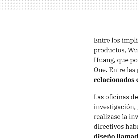
Entre los impl
productos, Wu 
Huang, que por
One. Entre las 
relacionados 
Las oficinas d
investigación,
realizase la in
directivos ha
diseño llama