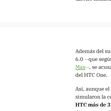
Además del sup
6.0 --que seg
Max
--, se acus
del HTC One.
Así, aunque el 
simularon la c
HTC más de 3