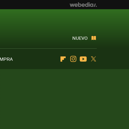
NUEVO
OMPRA
Flipboard
Instagram
Youtube
Twitter