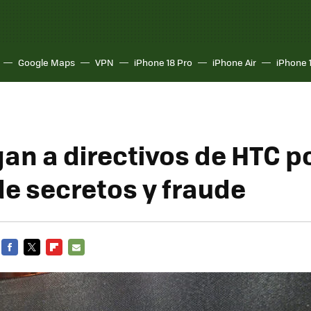
Google Maps
VPN
iPhone 18 Pro
iPhone Air
iPhone 
gan a directivos de HTC p
de secretos y fraude
FACEBOOK
TWITTER
FLIPBOARD
E-
MAIL