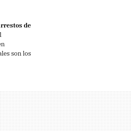
arrestos de
l
en
ales son los