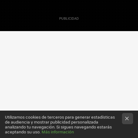
29 Mayo 2009
Sacha Fuentes
Colaborador
Utilizamos cookies de terceros para generar estadísticas
de audiencia y mostrar publicidad personalizada
Apunta este nombre:
HTC
Hero
. Es el código de
analizando tu navegación. Si sigues navegando estarás
uno de los próximos terminales que
HTC
está
aceptando su uso.
Más información