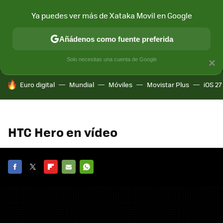
Ya puedes ver más de Xataka Movil en Google
MENÚ
NUEVO
Añádenos como fuente preferida
CONECTIVIDAD
MÓVIL Y SOCIEDAD
APLICACIONES
COM
Solo necesitas una cuenta de Google
×
HOY SE HABLA DE
Euro digital
Mundial
Móviles
Movistar Plus
iOS 27
HTC Hero en vídeo
FACEBOOK
TWITTER
FLIPBOARD
E-
WHATSAPP
MAIL