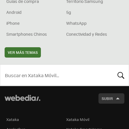
Guías de compra
Territorio Samsung
Android
5g
iPhone
WhatsApp
Smartphones Chinos
Conectividad y Redes
VER MÁS TEMAS
BUSCA
SUBIR
Xataka
Xataka Móvil