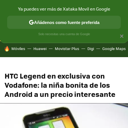
Ya puedes ver más de Xataka Movil en Google
CONECTIVIDAD
MÓVIL Y SOCIEDAD
APLICACIONES
COM
Añádenos como fuente preferida
Solo necesitas una cuenta de Google
×
HOY SE HABLA DE
Móviles
Huawei
Movistar Plus
Digi
Google Maps
HTC Legend en exclusiva con
Vodafone: la niña bonita de los
Android a un precio interesante