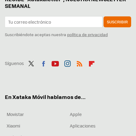
SEMANAL
SUSCRIBIR
Suscribiéndote aceptas nuestra
política de privacidad
Síguenos
Twit
Fac
You
Inst
RSS
Flip
ter
ebo
tub
agr
boa
ok
e
am
rd
En Xataka Móvil hablamos de...
Movistar
Apple
Xiaomi
Aplicaciones