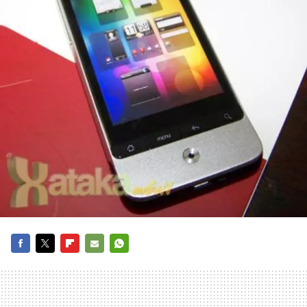
FACEBOOK
TWITTER
FLIPBOARD
E-
WHATSAPP
MAIL