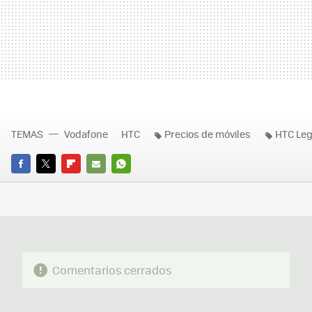
TEMAS
Vodafone
HTC
Precios de móviles
HTC Le
FACEBOOK
TWITTER
FLIPBOARD
E-
WHATSAPP
MAIL
Comentarios cerrados