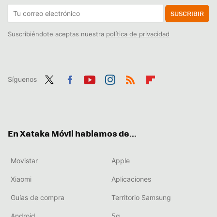
SUSCRIBIR
Suscribiéndote aceptas nuestra
política de privacidad
Síguenos
Twit
Fac
You
Inst
RSS
Flip
ter
ebo
tub
agr
boa
ok
e
am
rd
En Xataka Móvil hablamos de...
Movistar
Apple
Xiaomi
Aplicaciones
Guías de compra
Territorio Samsung
Android
5g