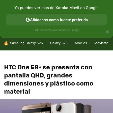
Ya puedes ver más de Xataka Movil en Google
CONECTIVIDAD
MÓVIL Y SOCIEDAD
APLICACIONES
Añádenos como fuente preferida
Solo necesitas una cuenta de Google
×
HOY SE HABLA DE
Samsung Galaxy S26
Galaxy S26
Móviles
Movistar
HTC One E9+ se presenta con
pantalla QHD, grandes
dimensiones y plástico como
material