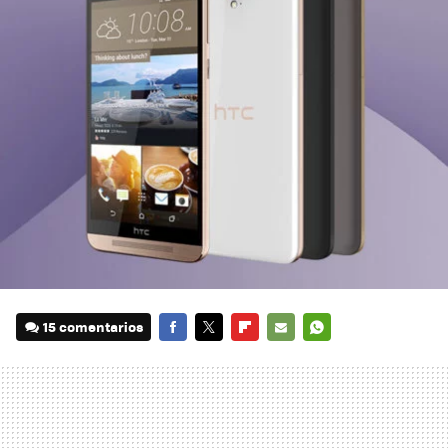
15 comentarios
FACEBOOK
TWITTER
FLIPBOARD
E-
WHATSAPP
MAIL