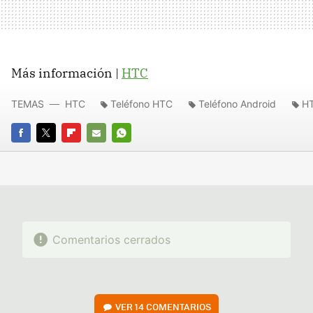
Más información |
HTC
TEMAS
HTC
Teléfono HTC
Teléfono Android
H
FACEBOOK
TWITTER
FLIPBOARD
E-
WHATSAPP
MAIL
Comentarios cerrados
VER
14 COMENTARIOS