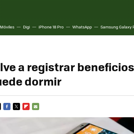
Móviles
Digi
iPhone 18 Pro
WhatsApp
Samsung Galaxy 
ve a registrar beneficios
uede dormir
FACEBOOK
TWITTER
FLIPBOARD
E-
MAIL