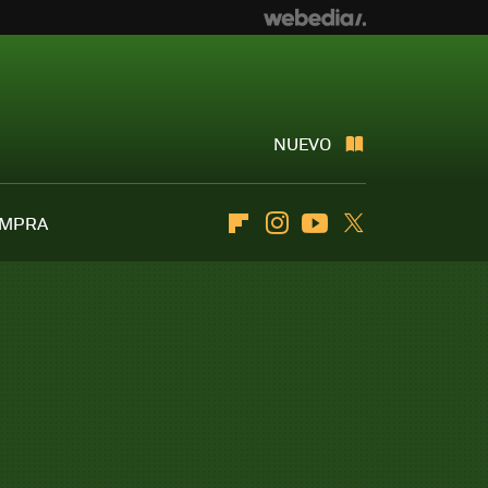
NUEVO
OMPRA
Flipboard
Instagram
Youtube
Twitter