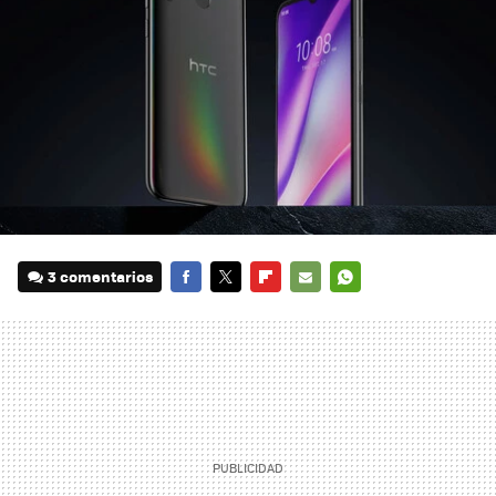
3 comentarios
FACEBOOK
TWITTER
FLIPBOARD
E-
WHATSAPP
MAIL