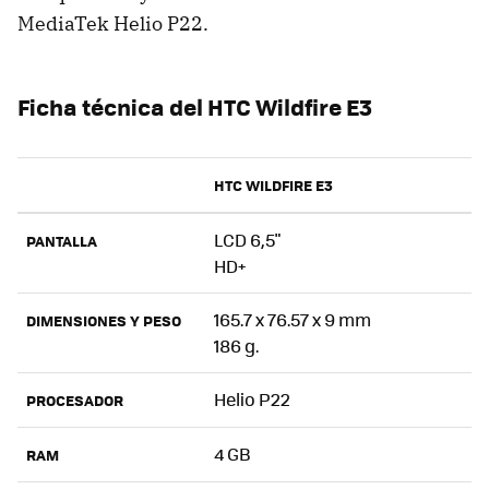
MediaTek Helio P22.
Ficha técnica del HTC Wildfire E3
HTC WILDFIRE E3
LCD 6,5"
PANTALLA
HD+
165.7 x 76.57 x 9 mm
DIMENSIONES Y PESO
186 g.
Helio P22
PROCESADOR
4 GB
RAM