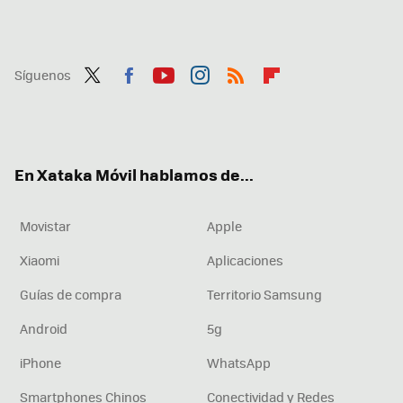
Síguenos
Twit
Fac
You
Inst
RSS
Flip
ter
ebo
tub
agr
boa
ok
e
am
rd
En Xataka Móvil hablamos de...
Movistar
Apple
Xiaomi
Aplicaciones
Guías de compra
Territorio Samsung
Android
5g
iPhone
WhatsApp
Smartphones Chinos
Conectividad y Redes