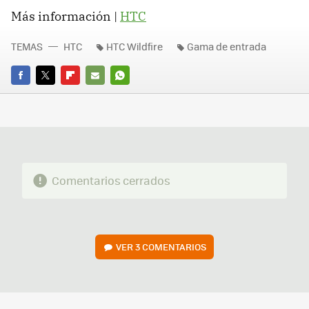
Más información |
HTC
TEMAS
HTC
HTC Wildfire
Gama de entrada
FACEBOOK
TWITTER
FLIPBOARD
E-
WHATSAPP
MAIL
Comentarios cerrados
VER
3 COMENTARIOS