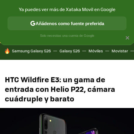
Ya puedes ver más de Xataka Movil en Google
CONECTIVIDAD
MÓVIL Y SOCIEDAD
APLICACIONES
COM
Añádenos como fuente preferida
Solo necesitas una cuenta de Google
×
HOY SE HABLA DE
Samsung Galaxy S26
Galaxy S26
Móviles
Movistar
HTC Wildfire E3: un gama de
entrada con Helio P22, cámara
cuádruple y barato