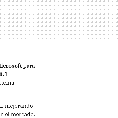
icrosoft
para
6.1
istema
or, mejorando
n el mercado,