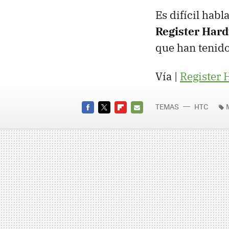
Es difícil habl
Register Har
que han tenid
Vía |
Register
TEMAS
HTC
FACEBOOK
TWITTER
FLIPBOARD
E-
MAIL