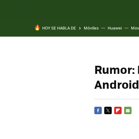
HOY SE HABLA DE
Móviles
Huawei
Mov
Rumor: 
Androi
FACEBOOK
TWITTER
FLIPBOARD
E-
MAIL