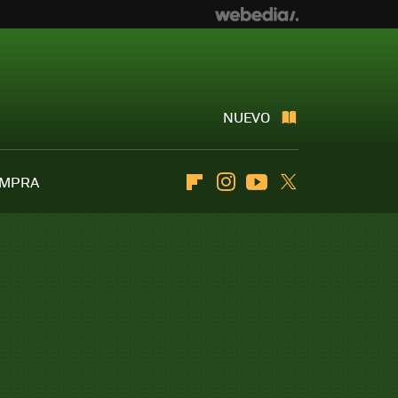
NUEVO
OMPRA
Flipboard
Instagram
Youtube
Twitter