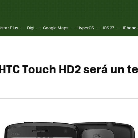
istar Plus
Digi
Google Maps
HyperOS
iOS 27
iPhone 
HTC Touch HD2 será un t
d