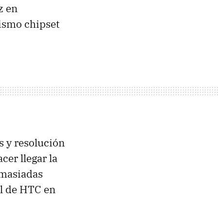
 en
ismo chipset
s y resolución
er llegar la
emasiadas
l de
HTC
en