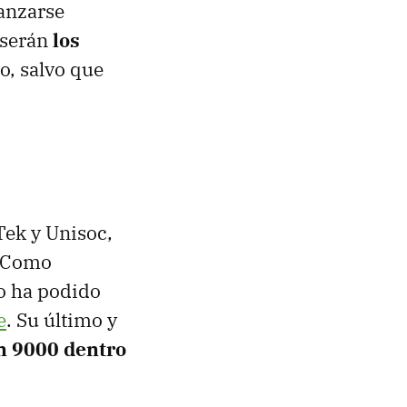
anzarse
 serán
los
o, salvo que
ek y Unisoc,
. Como
o ha podido
e
. Su último y
in 9000 dentro