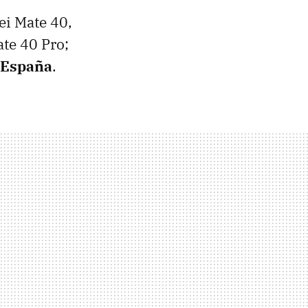
ei Mate 40,
te 40 Pro;
e España
.