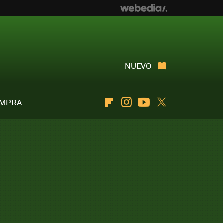
NUEVO
OMPRA
Flipboard
Instagram
Youtube
Twitter