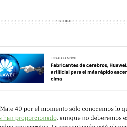
EN XATAKA MÓVIL
Fabricantes de cerebros, Huawei:
artificial para el más rápido asce
cima
 Mate 40 por el momento sólo conocemos lo 
os han proporcionado
, aunque no deberemos 
todos sus secretos. La presentación está plane