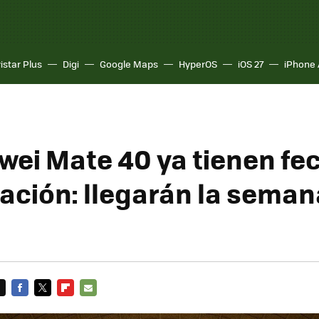
istar Plus
Digi
Google Maps
HyperOS
iOS 27
iPhone 
wei Mate 40 ya tienen fe
ación: llegarán la seman
FACEBOOK
TWITTER
FLIPBOARD
E-