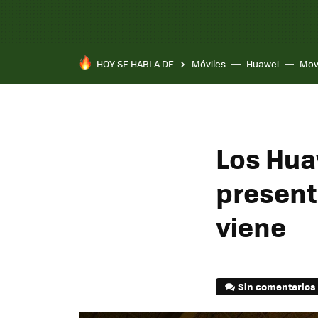
HOY SE HABLA DE
Móviles
Huawei
Mov
Los Hua
present
viene
Sin comentarios