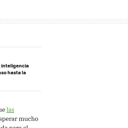
 inteligencia
nso hasta la
que
las
esperar mucho
ada para el