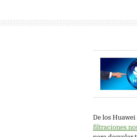
De los Huawei
filtraciones n
para desvelar 