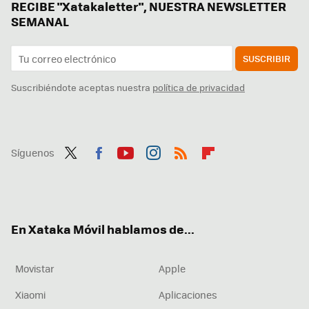
RECIBE "Xatakaletter", NUESTRA NEWSLETTER
SEMANAL
SUSCRIBIR
Suscribiéndote aceptas nuestra
política de privacidad
Síguenos
Twit
Fac
You
Inst
RSS
Flip
ter
ebo
tub
agr
boa
ok
e
am
rd
En Xataka Móvil hablamos de...
Movistar
Apple
Xiaomi
Aplicaciones