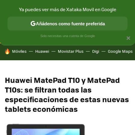
Ya puedes ver más de Xataka Movil en Google
CONECTIVIDAD
MÓVIL Y SOCIEDAD
APLICACIONES
COM
Añádenos como fuente preferida
Solo necesitas una cuenta de Google
×
HOY SE HABLA DE
Móviles
Huawei
Movistar Plus
Digi
Google Maps
Huawei MatePad T10 y MatePad
T10s: se filtran todas las
especificaciones de estas nuevas
tablets económicas