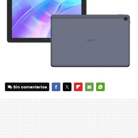
Sin comentarios
FACEBOOK
TWITTER
FLIPBOARD
E-
WHATSAPP
MAIL