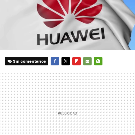
Sin comentarios
FACEBOOK
TWITTER
FLIPBOARD
E-
WHATSAPP
MAIL