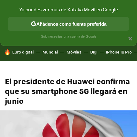
Ya puedes ver más de Xataka Movil en Google
MENÚ
NUEVO
Añádenos como fuente preferida
CONECTIVIDAD
MÓVIL Y SOCIEDAD
APLICACIONES
COM
Solo necesitas una cuenta de Google
×
HOY SE HABLA DE
Euro digital
Mundial
Móviles
Digi
iPhone 18 Pro
El presidente de Huawei confirma
que su smartphone 5G llegará en
junio