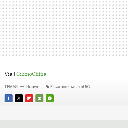
Vía |
GizmoChina
TEMAS
Huawei
El camino hacia el 5G
FACEBOOK
TWITTER
FLIPBOARD
E-
WHATSAPP
MAIL