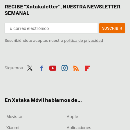
RECIBE "Xatakaletter", NUESTRA NEWSLETTER
SEMANAL
SUSCRIBIR
Suscribiéndote aceptas nuestra
política de privacidad
Síguenos
Twit
Fac
You
Inst
RSS
Flip
ter
ebo
tub
agr
boa
ok
e
am
rd
En Xataka Móvil hablamos de...
Movistar
Apple
Xiaomi
Aplicaciones