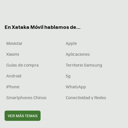
Twit
Fac
You
Inst
RSS
Flip
ter
ebo
tub
agr
boa
ok
e
am
rd
En Xataka Móvil hablamos de...
Movistar
Apple
Xiaomi
Aplicaciones
Guías de compra
Territorio Samsung
Android
5g
iPhone
WhatsApp
Smartphones Chinos
Conectividad y Redes
VER MÁS TEMAS