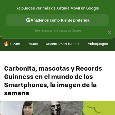
Ya puedes ver más de Xataka Movil en Google
CONECTIVIDAD
MÓVIL Y SOCIEDAD
APLICACIONES
COM
Añádenos como fuente preferida
Solo necesitas una cuenta de Google
×
HOY SE HABLA DE
Bizum
Router
Xiaomi Smart Band 10
Videojuegos
Carbonita, mascotas y Records
Guinness en el mundo de los
Smartphones, la imagen de la
semana