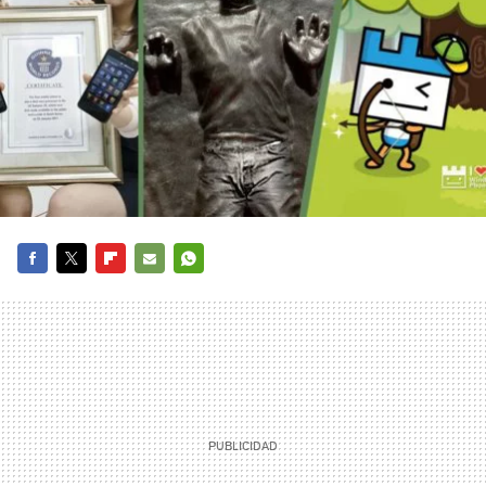
FACEBOOK
TWITTER
FLIPBOARD
E-
WHATSAPP
MAIL