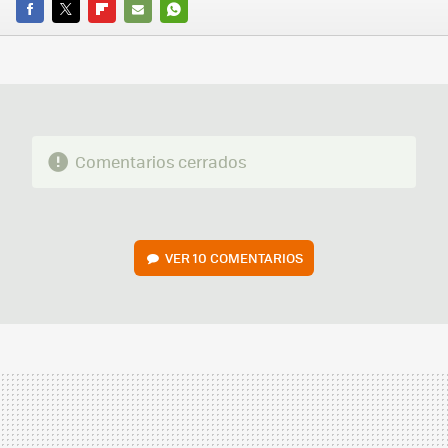
FACEBOOK
TWITTER
FLIPBOARD
E-
WHATSAPP
MAIL
Comentarios cerrados
VER
10 COMENTARIOS