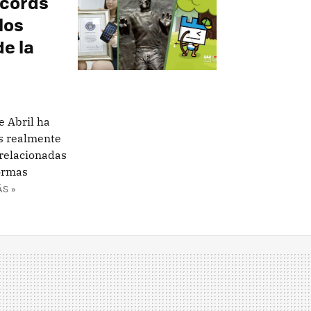
ecords
los
e la
e Abril ha
es realmente
 relacionadas
ormas
S »