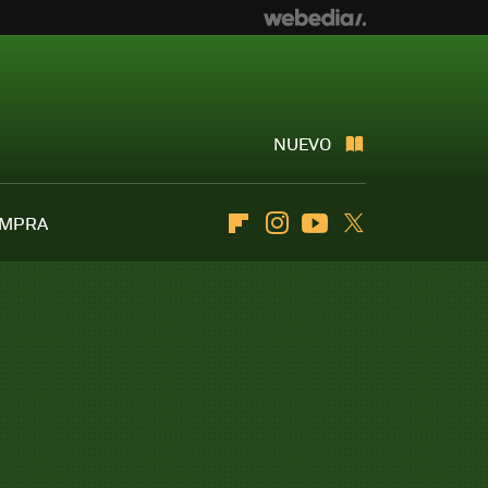
NUEVO
OMPRA
Flipboard
Instagram
Youtube
Twitter