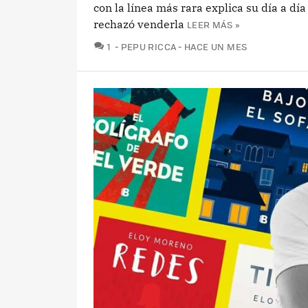
con la línea más rara explica su día a día
rechazó venderla
LEER MÁS »
COMENTARIOS
1
PEPU RICCA
HACE UN MES