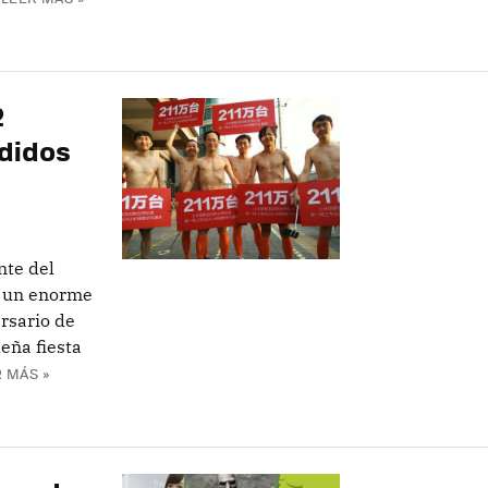
2
ndidos
nte del
o un enorme
rsario de
eña fiesta
 MÁS »