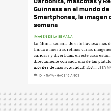
Carbonita, mascotas y R
Guinness en el mundo de 
Smartphones, la imagen d
semana
IMAGEN DE LA SEMANA
La última semana de este lluvioso mes d
traído a nuestras retinas varias imágen
curiosas y divertidas, en este caso están
directamente con cada una de las plataf
móviles de más actualidad: iOS,...
LEER MÁ
COMENTARIOS
10
RAYA
HACE 15 AÑOS