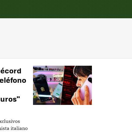
 récord
eléfono
euros"
xclusivos
ista italiano