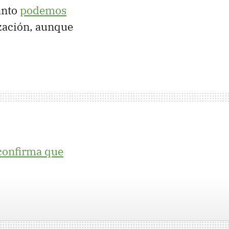
anto
podemos
zación, aunque
confirma que