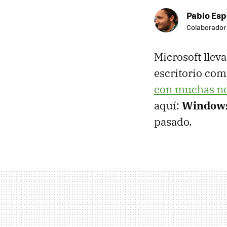
Pablo Es
Colaborador
Microsoft llev
escritorio co
con muchas no
aquí:
Windows 
pasado.