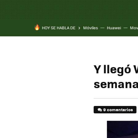
HOY SE HABLA DE
Móviles
Huawei
Mov
Y llegó
seman
9 comentarios