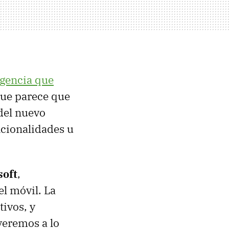
gencia que
ue parece que
del nuevo
ncionalidades u
soft
,
el móvil. La
ivos, y
veremos a lo