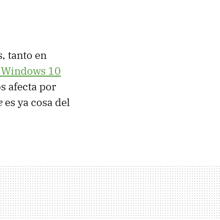
, tanto en
n Windows 10
os afecta por
e
es ya cosa del