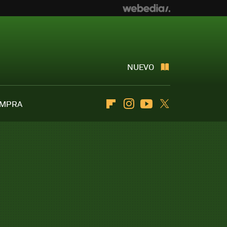
NUEVO
OMPRA
Flipboard
Instagram
Youtube
Twitter