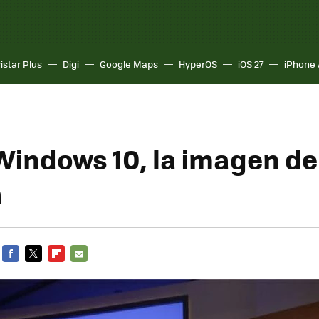
istar Plus
Digi
Google Maps
HyperOS
iOS 27
iPhone 
 Windows 10, la imagen de
a
FACEBOOK
TWITTER
FLIPBOARD
E-
MAIL