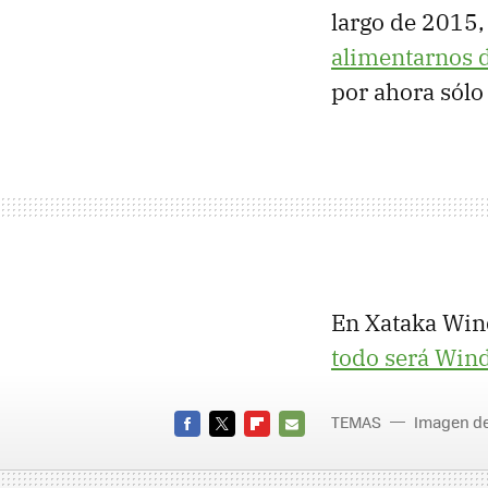
largo de 2015,
alimentarnos d
por ahora sólo 
En Xataka Win
todo será Win
TEMAS
Imagen de
FACEBOOK
TWITTER
FLIPBOARD
E-
MAIL