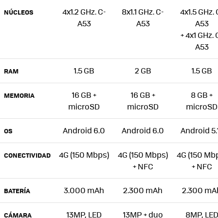
4x1.2 GHz. C-
8x1.1 GHz. C-
4x1.5 GHz. 
NÚCLEOS
A53
A53
A53
+ 4x1 GHz. 
A53
1.5 GB
2 GB
1.5 GB
RAM
16 GB +
16 GB +
8 GB +
MEMORIA
microSD
microSD
microSD
Android 6.0
Android 6.0
Android 5.1
OS
4G (150 Mbps)
4G (150 Mbps)
4G (150 Mb
CONECTIVIDAD
+ NFC
+ NFC
3.000 mAh
2.300 mAh
2.300 mA
BATERÍA
13MP, LED
13MP + duo
8MP, LE
CÁMARA