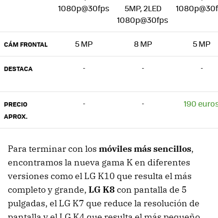
1080p@30fps
5MP, 2LED
1080p@30f
1080p@30fps
5 MP
8 MP
5 MP
CÁM FRONTAL
-
-
-
DESTACA
-
-
190 euro
PRECIO
APROX.
Para terminar con los
móviles más sencillos
,
encontramos la nueva gama K en diferentes
versiones como el LG K10 que resulta el más
completo y grande,
LG K8
con pantalla de 5
pulgadas, el LG K7 que reduce la resolución de
pantalla y el LG K4 que resulta el más pequeño