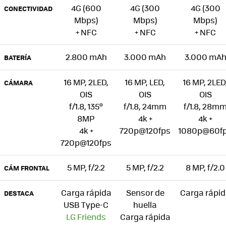
4G (600
4G (300
4G (300
CONECTIVIDAD
Mbps)
Mbps)
Mbps)
+ NFC
+ NFC
+ NFC
2.800 mAh
3.000 mAh
3.000 mA
BATERÍA
16 MP, 2LED,
16 MP, LED,
16 MP, 2LED
CÁMARA
OIS
OIS
OIS
f/1.8, 135º
f/1.8, 24mm
f/1.8, 28m
8MP
4k +
4k +
4k +
720p@120fps
1080p@60f
720p@120fps
5 MP, f/2.2
5 MP, f/2.2
8 MP, f/2.0
CÁM FRONTAL
Carga rápida
Sensor de
Carga rápi
DESTACA
USB Type-C
huella
LG Friends
Carga rápida