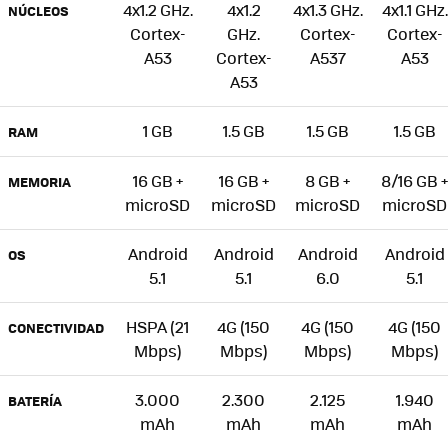
4x1.2 GHz.
4x1.2
4x1.3 GHz.
4x1.1 GHz.
NÚCLEOS
Cortex-
GHz.
Cortex-
Cortex-
A53
Cortex-
A537
A53
A53
1 GB
1.5 GB
1.5 GB
1.5 GB
RAM
16 GB +
16 GB +
8 GB +
8/16 GB +
MEMORIA
microSD
microSD
microSD
microSD
Android
Android
Android
Android
OS
5.1
5.1
6.0
5.1
HSPA (21
4G (150
4G (150
4G (150
CONECTIVIDAD
Mbps)
Mbps)
Mbps)
Mbps)
3.000
2.300
2.125
1.940
BATERÍA
mAh
mAh
mAh
mAh