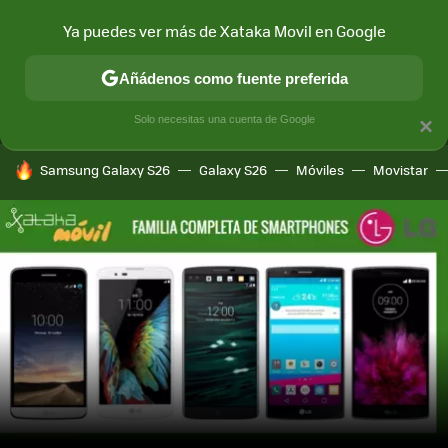
Ya puedes ver más de Xataka Movil en Google
MENÚ
NUEVO
Añádenos como fuente preferida
CONECTIVIDAD
MÓVIL Y SOCIEDAD
APLICACIONES
COM
Solo necesitas una cuenta de Google
×
HOY SE HABLA DE
Samsung Galaxy S26
Galaxy S26
Móviles
Movistar