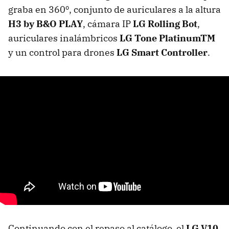
graba en 360º, conjunto de auriculares a la altura
H3 by B&O PLAY
, cámara IP
LG Rolling Bot
,
auriculares inalámbricos
LG Tone PlatinumTM
y un control para drones
LG Smart Controller
.
Continuando con el repaso al catálogo, el
LG V10