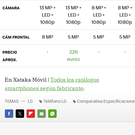
13 MP +
13 MP +
8 MP +
8 MP +
CÁMARA
LED +
LED +
LED +
LED +
1080p
1080p
1080p
1080p
8 MP
5 MP
5 MP
5 MP
CÁM FRONTAL
-
226
-
-
PRECIO
euros
APROX.
En Xataka Móvil |
Todos los catálogos
smartphones según fabricante
.
TEMAS
LG
Teléfono LG
Comparativa Especificacion
FACEBOOK
TWITTER
FLIPBOARD
E-
WHATSAPP
MAIL