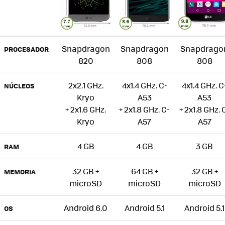
Snapdragon
Snapdragon
Snapdrago
PROCESADOR
820
808
808
2x2.1 GHz.
4x1.4 GHz. C-
4x1.4 GHz. C
NÚCLEOS
Kryo
A53
A53
+ 2x1.6 GHz.
+ 2x1.8 GHz. C-
+ 2x1.8 GHz. 
Kryo
A57
A57
4 GB
4 GB
3 GB
RAM
32 GB +
64 GB +
32 GB +
MEMORIA
microSD
microSD
microSD
Android 6.0
Android 5.1
Android 5.1
OS