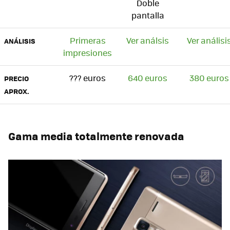
Doble
pantalla
Primeras
Ver análsis
Ver análisi
ANÁLISIS
impresiones
??? euros
640 euros
380 euros
PRECIO
APROX.
Gama media totalmente renovada