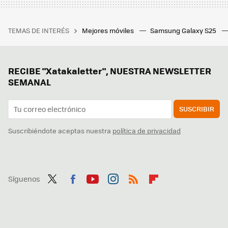
TEMAS DE INTERÉS
Mejores móviles
Samsung Galaxy S25
RECIBE "Xatakaletter", NUESTRA NEWSLETTER
SEMANAL
SUSCRIBIR
Suscribiéndote aceptas nuestra
política de privacidad
Síguenos
Twit
Fac
You
Inst
RSS
Flip
ter
ebo
tub
agr
boa
ok
e
am
rd