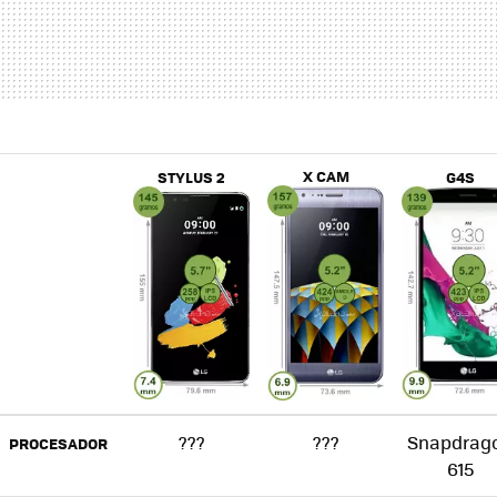
X CAM
STYLUS 2
G4S
???
???
Snapdrag
PROCESADOR
615