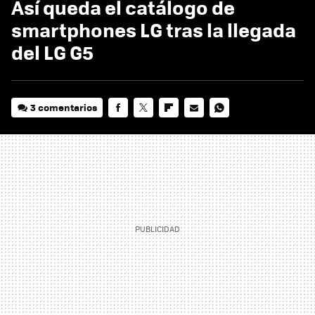
Así queda el catálogo de
smartphones LG tras la llegada
del LG G5
3 comentarios
FACEBOOK
TWITTER
FLIPBOARD
E-
WHATSAPP
MAIL