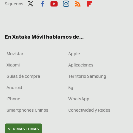
Síguenos
Twit
Fac
You
Inst
RSS
Flip
ter
ebo
tub
agr
boa
ok
e
am
rd
En Xataka Móvil hablamos de...
Movistar
Apple
Xiaomi
Aplicaciones
Guías de compra
Territorio Samsung
Android
5g
iPhone
WhatsApp
Smartphones Chinos
Conectividad y Redes
VER MÁS TEMAS