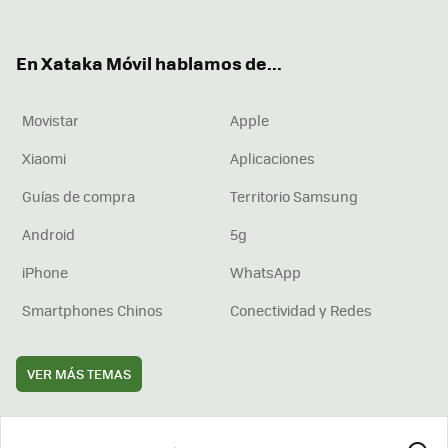
ter
ebo
tub
agr
boa
ok
e
am
rd
En Xataka Móvil hablamos de...
Movistar
Apple
Xiaomi
Aplicaciones
Guías de compra
Territorio Samsung
Android
5g
iPhone
WhatsApp
Smartphones Chinos
Conectividad y Redes
VER MÁS TEMAS