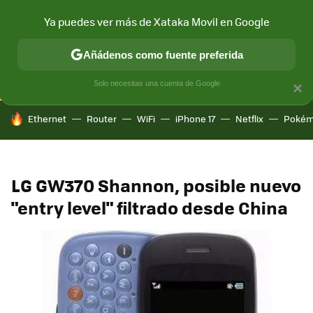
Ya puedes ver más de Xataka Movil en Google
CONECTIVIDAD
MÓVIL Y SOCIEDAD
APLICACIONES
COM
Añádenos como fuente preferida
Solo necesitas una cuenta de Google
×
HOY SE HABLA DE
Ethernet
Router
WiFi
iPhone 17
Netflix
Pokém
LG GW370 Shannon, posible nuevo
"entry level" filtrado desde China