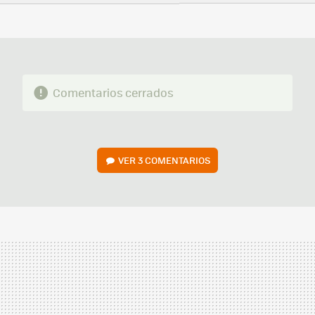
FACEBOOK
TWITTER
FLIPBOARD
E-
WHATSAPP
MAIL
Comentarios cerrados
VER
3 COMENTARIOS