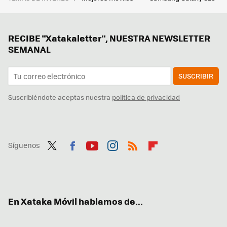
RECIBE "Xatakaletter", NUESTRA NEWSLETTER
SEMANAL
SUSCRIBIR
Suscribiéndote aceptas nuestra
política de privacidad
Síguenos
Twit
Fac
You
Inst
RSS
Flip
ter
ebo
tub
agr
boa
ok
e
am
rd
En Xataka Móvil hablamos de...