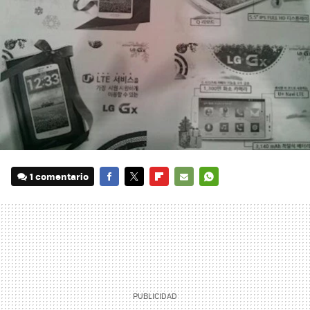
1 comentario
FACEBOOK
TWITTER
FLIPBOARD
E-
WHATSAPP
MAIL