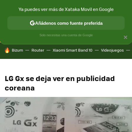
Ya puedes ver más de Xataka Movil en Google
CONECTIVIDAD
MÓVIL Y SOCIEDAD
APLICACIONES
COM
Añádenos como fuente preferida
Solo necesitas una cuenta de Google
×
HOY SE HABLA DE
Bizum
Router
Xiaomi Smart Band 10
Videojuegos
LG Gx se deja ver en publicidad
coreana