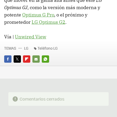
que mover en la gama alta antes que este
LG
Optimus GJ
, como la versión más moderna y
potente
Optimus G Pro
, o el próximo y
prometedor
LG Optimus G2
.
Vía |
Unwired View
TEMAS
LG
Teléfono LG
FACEBOOK
TWITTER
FLIPBOARD
E-
WHATSAPP
MAIL
Comentarios cerrados