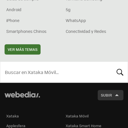
Android
5g
iPhone
WhatsApp
Smartphones Chinos
Conectividad y Redes
VER MÁS TEMAS
BUSCA
SUBIR
Xataka
Xataka Móvil
Applesfera
Xataka Smart Home