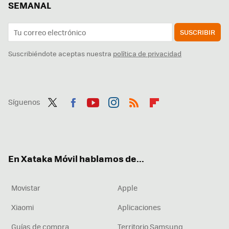
SEMANAL
SUSCRIBIR
Suscribiéndote aceptas nuestra
política de privacidad
Síguenos
Twit
Fac
You
Inst
RSS
Flip
ter
ebo
tub
agr
boa
ok
e
am
rd
En Xataka Móvil hablamos de...
Movistar
Apple
Xiaomi
Aplicaciones
Guías de compra
Territorio Samsung