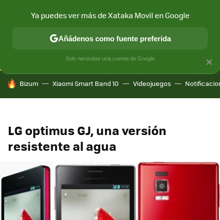
Ya puedes ver más de Xataka Movil en Google
CONECTIVIDAD
MÓVIL Y SOCIEDAD
APLICACIONES
COM
Añádenos como fuente preferida
Solo necesitas una cuenta de Google
×
HOY SE HABLA DE
Bizum
Xiaomi Smart Band 10
Videojuegos
Notificaci
LG optimus GJ, una versión
resistente al agua