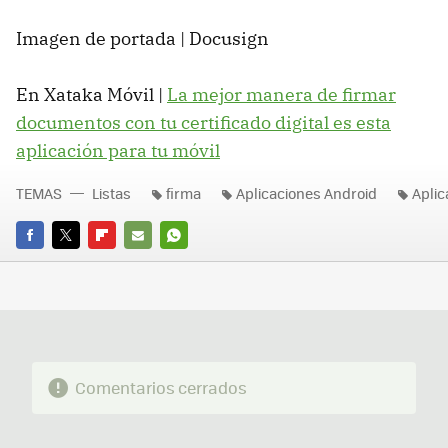
Imagen de portada | Docusign
En Xataka Móvil |
La mejor manera de firmar
documentos con tu certificado digital es esta
aplicación para tu móvil
TEMAS
Listas
firma
Aplicaciones Android
Aplic
FACEBOOK
TWITTER
FLIPBOARD
E-
WHATSAPP
MAIL
Comentarios cerrados