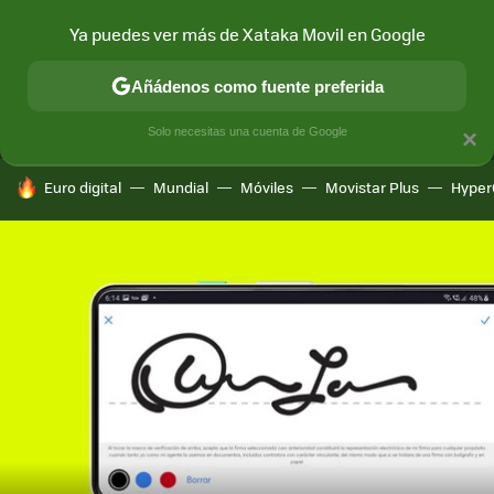
Ya puedes ver más de Xataka Movil en Google
MENÚ
NUEVO
Añádenos como fuente preferida
CONECTIVIDAD
MÓVIL Y SOCIEDAD
APLICACIONES
COM
Solo necesitas una cuenta de Google
×
HOY SE HABLA DE
Euro digital
Mundial
Móviles
Movistar Plus
Hyper