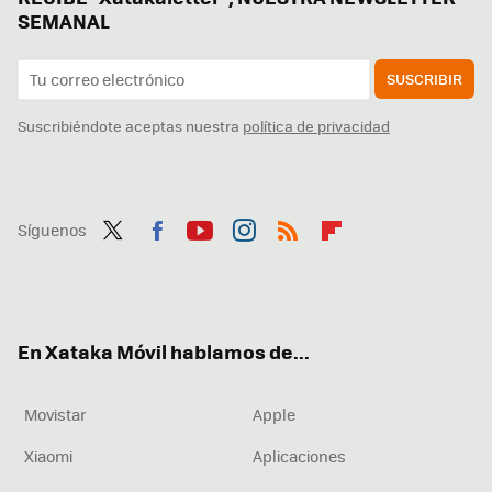
SEMANAL
SUSCRIBIR
Suscribiéndote aceptas nuestra
política de privacidad
Síguenos
Twit
Fac
You
Inst
RSS
Flip
ter
ebo
tub
agr
boa
ok
e
am
rd
En Xataka Móvil hablamos de...
Movistar
Apple
Xiaomi
Aplicaciones