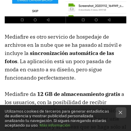
Mediafire es otro servicio de hospedaje de
archivos en la nube que se ha pasado al móvil e
incluye la
sincronización automática de las
fotos
. La aplicación está un poco pasada de
moda en cuanto a su diseño, pero sigue
funcionando perfectamente.
Mediafire da
12 GB de almacenamiento gratis
a
los usuarios, con la posibilidad de recibir
espacio extra. La aplicación es un poco básica,
Utilizamos cookies de terceros para generar estadísticas
de audiencia y mostrar publicidad personalizada
permitiéndote elegir sólo si quieres hacer una
analizando tu navegación. Si sigues navegando estarás
aceptando su uso.
Más información
copia de la cámara y si deseas que se haga sólo al