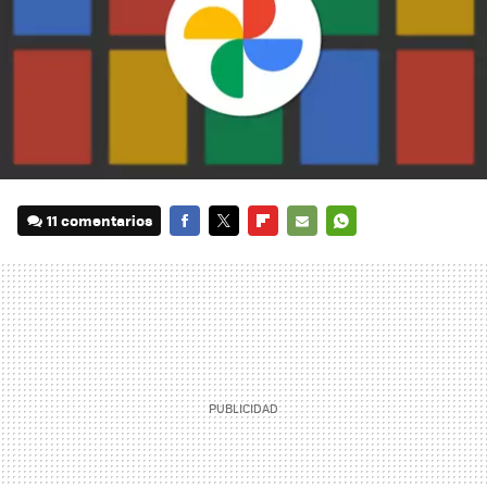
11 comentarios
FACEBOOK
TWITTER
FLIPBOARD
E-
WHATSAPP
MAIL