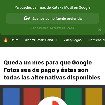
Ya puedes ver más de Xataka Movil en Google
MENÚ
NUEVO
Añádenos como fuente preferida
CONECTIVIDAD
MÓVIL Y SOCIEDAD
APLICACIONES
COM
Solo necesitas una cuenta de Google
×
HOY SE HABLA DE
Bizum
Xiaomi Smart Band 10
Videojuegos
Notificaci
Queda un mes para que Google
Fotos sea de pago y éstas son
todas las alternativas disponibles