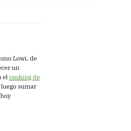
como Lowi, de
ecer un
n el
ranking de
 luego sumar
 hoy