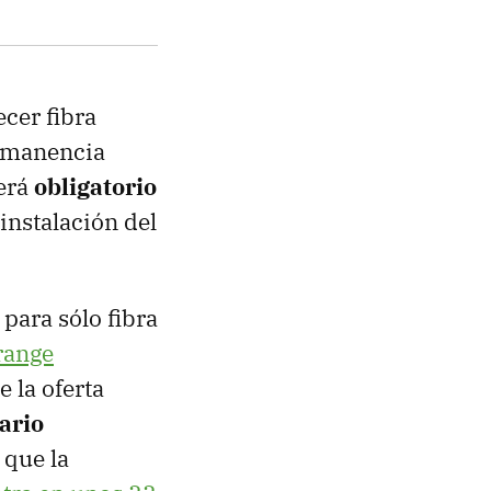
cer fibra
ermanencia
será
obligatorio
instalación del
para sólo fibra
range
e la oferta
ario
que la