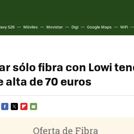
laxy S26
Móviles
Movistar
Digi
Google Maps
WiFi
ar sólo fibra con Lowi te
 alta de 70 euros
FACEBOOK
TWITTER
FLIPBOARD
E-
MAIL