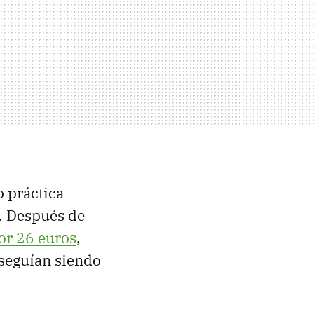
o práctica
. Después de
por 26 euros
,
 seguían siendo