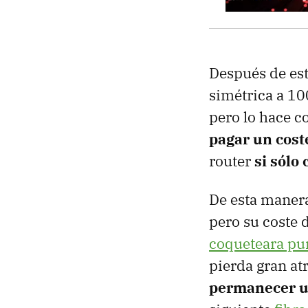
Después de est
simétrica a 1
pero lo hace c
pagar un coste
router
si sólo 
De esta manera
pero su coste 
coqueteara pun
pierda gran at
permanecer u