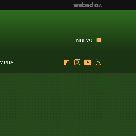
NUEVO
OMPRA
Flipboard
Instagram
Youtube
Twitter