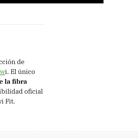
cción de
ow
i. El único
 la fibra
bilidad oficial
 Fit.