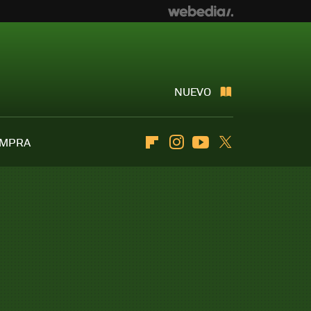
NUEVO
OMPRA
Flipboard
Instagram
Youtube
Twitter