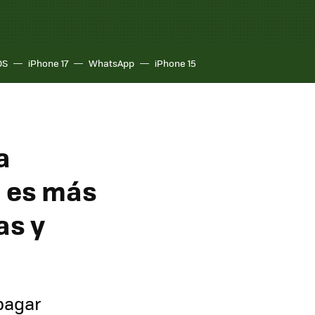
OS
iPhone 17
WhatsApp
iPhone 15
a
i es más
as y
 pagar