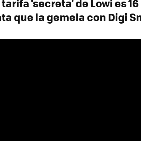
tarifa 'secreta' de Lowi es 16
ta que la gemela con Digi S