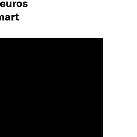
 euros
mart