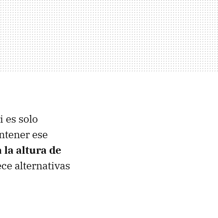
i es solo
ntener ese
a la altura de
ece alternativas