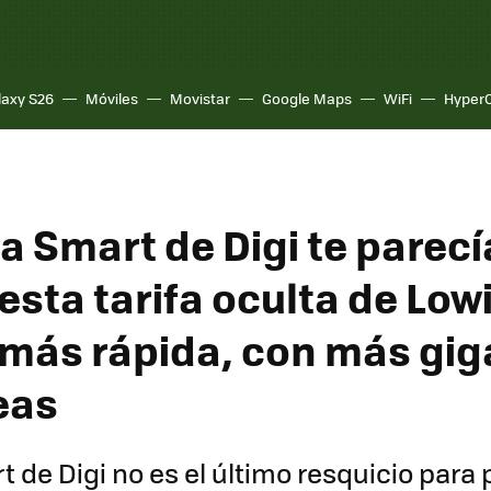
laxy S26
Móviles
Movistar
Google Maps
WiFi
Hyper
bra Smart de Digi te parecí
esta tarifa oculta de Low
 más rápida, con más gig
eas
t de Digi no es el último resquicio para