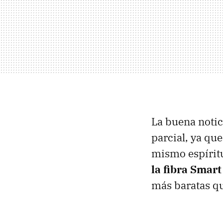
La buena notici
parcial, ya q
mismo espírit
la fibra Smart
más baratas qu