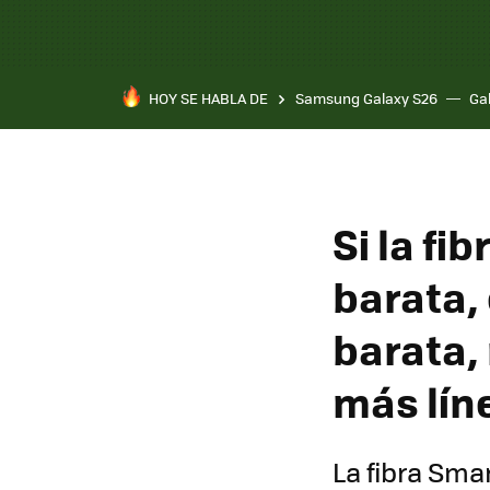
HOY SE HABLA DE
Samsung Galaxy S26
Ga
Si la fi
barata, 
barata,
más lín
La fibra Smar