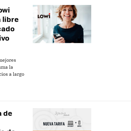
owi
 libre
rcado
ivo
 mejores
uma la
ios a largo
a de