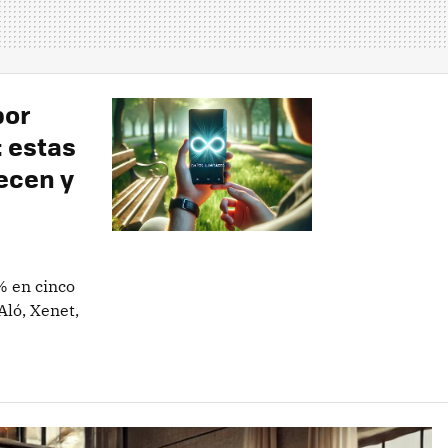
por
: estas
ecen y
5% en cinco
Aló, Xenet,