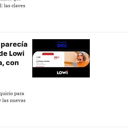
l: las claves
e parecía
 de Lowi
a, con
squicio para
 las nuevas