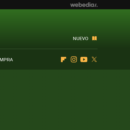
NUEVO
OMPRA
Flipboard
Instagram
Youtube
Twitter