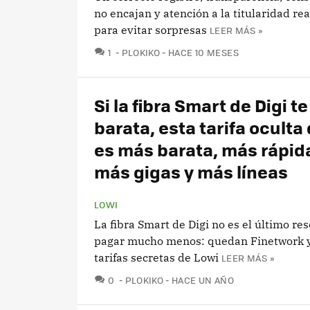
no encajan y atención a la titularidad rea
para evitar sorpresas
LEER MÁS »
COMENTARIOS
1
PLOKIKO
HACE 10 MESES
Si la fibra Smart de Digi t
barata, esta tarifa oculta
es más barata, más rápid
más gigas y más líneas
LOWI
La fibra Smart de Digi no es el último re
pagar mucho menos: quedan Finetwork y
tarifas secretas de Lowi
LEER MÁS »
COMENTARIOS
0
PLOKIKO
HACE UN AÑO