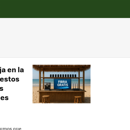
a en la
 estos
s
 es
nsumos que