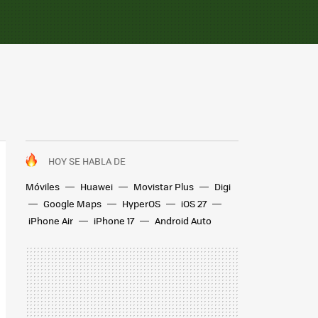
HOY SE HABLA DE
Móviles
Huawei
Movistar Plus
Digi
Google Maps
HyperOS
iOS 27
iPhone Air
iPhone 17
Android Auto