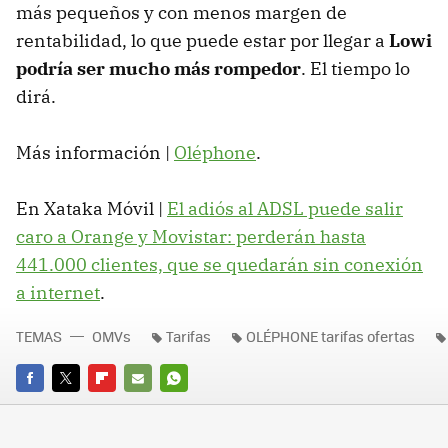
más pequeños y con menos margen de
rentabilidad, lo que puede estar por llegar a
Lowi
podría ser mucho más rompedor
. El tiempo lo
dirá.
Más información |
Oléphone
.
En Xataka Móvil |
El adiós al ADSL puede salir
caro a Orange y Movistar: perderán hasta
441.000 clientes, que se quedarán sin conexión
a internet
.
TEMAS
OMVs
Tarifas
OLÉPHONE tarifas ofertas
FACEBOOK
TWITTER
FLIPBOARD
E-
WHATSAPP
MAIL