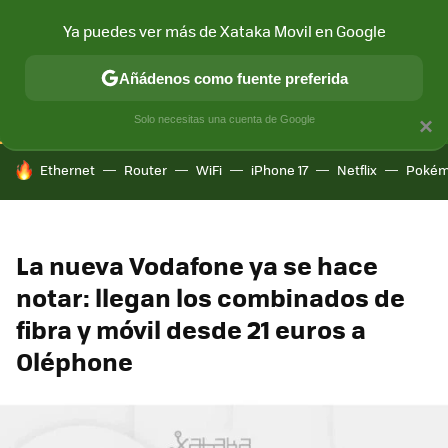
Ya puedes ver más de Xataka Movil en Google
CONECTIVIDAD
MÓVIL Y SOCIEDAD
APLICACIONES
COM
Añádenos como fuente preferida
Solo necesitas una cuenta de Google
×
HOY SE HABLA DE
Ethernet
Router
WiFi
iPhone 17
Netflix
Pokém
La nueva Vodafone ya se hace
notar: llegan los combinados de
fibra y móvil desde 21 euros a
Oléphone