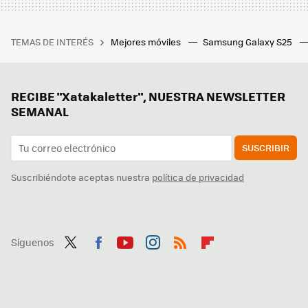
TEMAS DE INTERÉS
Mejores móviles
Samsung Galaxy S25
RECIBE "Xatakaletter", NUESTRA NEWSLETTER
SEMANAL
SUSCRIBIR
Suscribiéndote aceptas nuestra
política de privacidad
Síguenos
Twit
Fac
You
Inst
RSS
Flip
ter
ebo
tub
agr
boa
ok
e
am
rd