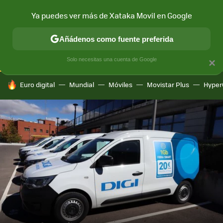
Ya puedes ver más de Xataka Movil en Google
CONECTIVIDAD
MÓVIL Y SOCIEDAD
APLICACIONES
COM
Añádenos como fuente preferida
Solo necesitas una cuenta de Google
×
HOY SE HABLA DE
Euro digital
Mundial
Móviles
Movistar Plus
Hyper