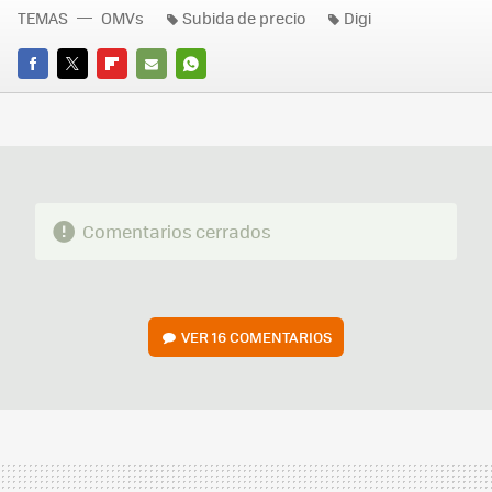
TEMAS
OMVs
Subida de precio
Digi
FACEBOOK
TWITTER
FLIPBOARD
E-
WHATSAPP
MAIL
Comentarios cerrados
VER
16 COMENTARIOS