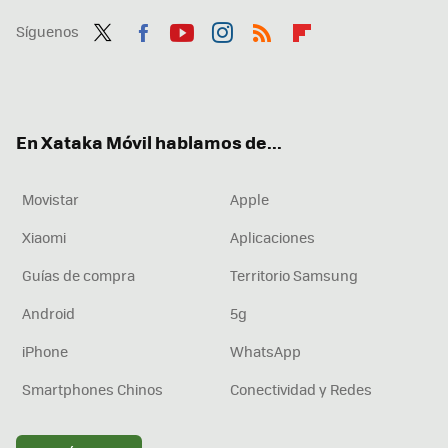
Síguenos
Twit
Fac
You
Inst
RSS
Flip
ter
ebo
tub
agr
boa
ok
e
am
rd
En Xataka Móvil hablamos de...
Movistar
Apple
Xiaomi
Aplicaciones
Guías de compra
Territorio Samsung
Android
5g
iPhone
WhatsApp
Smartphones Chinos
Conectividad y Redes