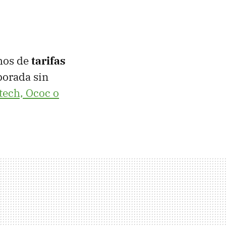
mos de
tarifas
porada sin
tech, Ococ o