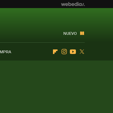
NUEVO
OMPRA
Flipboard
Instagram
Youtube
Twitter