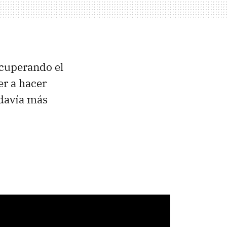
ecuperando el
er a hacer
odavía más