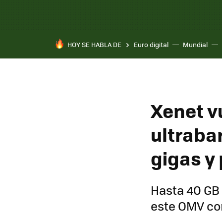
HOY SE HABLA DE
Euro digital
Mundial
Xenet vu
ultraba
gigas y
Hasta 40 GB 
este OMV co