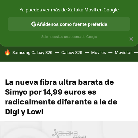
Ya puedes ver más de Xataka Movil en Google
CONECTIVIDAD
MÓVIL Y SOCIEDAD
APLICACIONES
COM
Añádenos como fuente preferida
Solo necesitas una cuenta de Google
×
HOY SE HABLA DE
Samsung Galaxy S26
Galaxy S26
Móviles
Movistar
La nueva fibra ultra barata de
Simyo por 14,99 euros es
radicalmente diferente a la de
Digi y Lowi