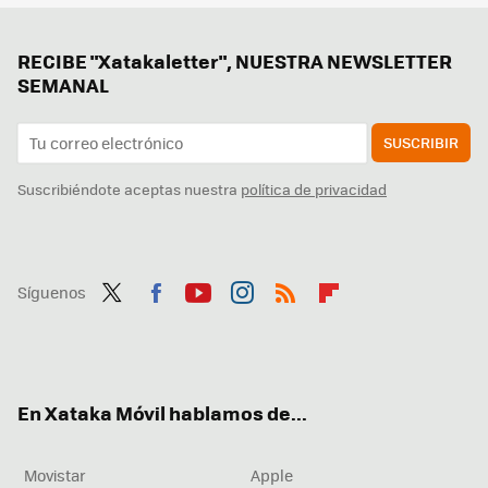
RECIBE "Xatakaletter", NUESTRA NEWSLETTER
SEMANAL
SUSCRIBIR
Suscribiéndote aceptas nuestra
política de privacidad
Síguenos
Twit
Fac
You
Inst
RSS
Flip
ter
ebo
tub
agr
boa
ok
e
am
rd
En Xataka Móvil hablamos de...
Movistar
Apple