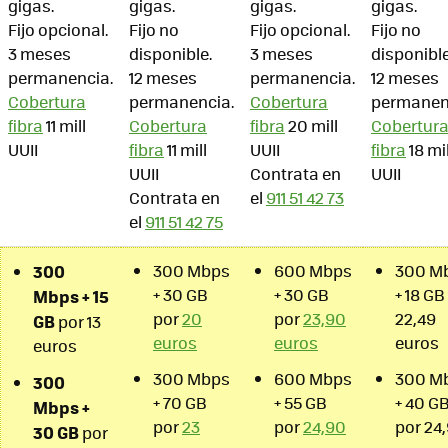
gigas.
gigas.
gigas.
gigas.
Fijo opcional.
Fijo no
Fijo opcional.
Fijo no
3 meses
disponible.
3 meses
disponible
permanencia.
12 meses
permanencia.
12 meses
Cobertura
permanencia.
Cobertura
permanen
fibra
11 mill
Cobertura
fibra
20 mill
Cobertur
UUII
fibra
11 mill
UUII
fibra
18 mil
UUII
Contrata en
UUII
Contrata en
el
911 51 42 73
el
911 51 42 75
300
300 Mbps
600 Mbps
300 M
+ 30 GB
+ 30 GB
+ 18 GB
Mbps + 15
por
20
por
23,90
22,49
GB
por 13
euros
euros
euros
euros
300 Mbps
600 Mbps
300 M
300
+ 70 GB
+ 55 GB
+ 40 G
Mbps +
por
23
por
24,90
por 24
30 GB
por