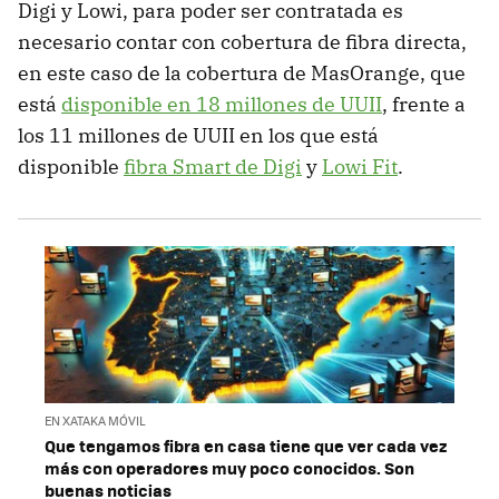
Digi y Lowi, para poder ser contratada es
necesario contar con cobertura de fibra directa,
en este caso de la cobertura de MasOrange, que
está
disponible en 18 millones de UUII
, frente a
los 11 millones de UUII en los que está
disponible
fibra Smart de Digi
y
Lowi Fit
.
EN XATAKA MÓVIL
Que tengamos fibra en casa tiene que ver cada vez
más con operadores muy poco conocidos. Son
buenas noticias