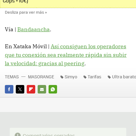
Gbps + 10€)
Vía |
Bandaancha
.
En Xataka Móvil |
Así consiguen los operadores
que tu conexión sea realmente rápida sin subir
la velocidad: gracias al peering
.
TEMAS
MASORANGE
Simyo
Tarifas
Ultra barat
FACEBOOK
TWITTER
FLIPBOARD
E-
WHATSAPP
MAIL
Comentarios cerrados