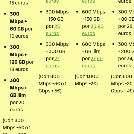
euros
euros
euros
15 euros
300 Mbps
600 Mbps
300 M
300
+ 150 GB
+ 150 GB
+ 80 G
Mbps +
por
25
por
26,90
por 28
60 GB
por
euros
euros
euros
16 euros
300 Mbps
600 Mbps
300 M
300
+ 300 GB
+ GB ilim
+ 200 
Mbps +
por
27
por
27,90
por 34
120 GB
por
euros
euros
euros
18 euros
(Con 600
(Con 1.000
(Con 600
300
Mbps +3€ o 1
Mbps +2€)
Mbps +2€ 
Mbps +
Gbps + 5€)
Gbps + 4€)
GB ilim
por 20
euros
(Con 600
Mbps +5€ o 1