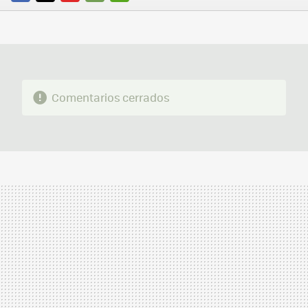
FACEBOOK
TWITTER
FLIPBOARD
E-
WHATSAPP
MAIL
Comentarios cerrados