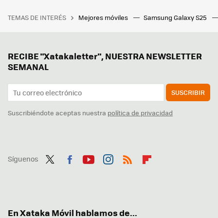
TEMAS DE INTERÉS
Mejores móviles
Samsung Galaxy S25
RECIBE "Xatakaletter", NUESTRA NEWSLETTER
SEMANAL
SUSCRIBIR
Suscribiéndote aceptas nuestra
política de privacidad
Síguenos
Twit
Fac
You
Inst
RSS
Flip
ter
ebo
tub
agr
boa
ok
e
am
rd
En Xataka Móvil hablamos de...