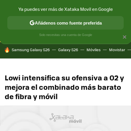
Ya puedes ver más de Xataka Movil en Google
CONECTIVIDAD
MÓVIL Y SOCIEDAD
APLICACIONES
COM
Añádenos como fuente preferida
Solo necesitas una cuenta de Google
×
HOY SE HABLA DE
Samsung Galaxy S26
Galaxy S26
Móviles
Movistar
Lowi intensifica su ofensiva a O2 y
mejora el combinado más barato
de fibra y móvil