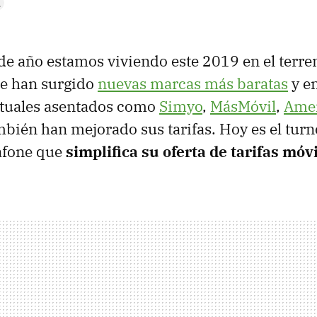
 de año estamos viviendo este 2019 en el terre
ue han surgido
nuevas marcas más baratas
y en
rtuales asentados como
Simyo
,
MásMóvil
,
Ame
bién han mejorado sus tarifas. Hoy es el tur
dafone que
simplifica su oferta de tarifas móv