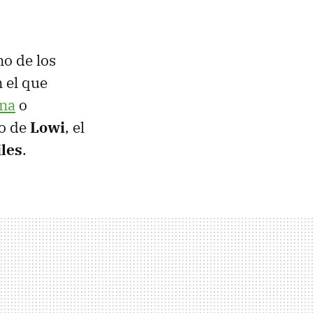
no de los
 el que
na
o
no de
Lowi
, el
iles
.