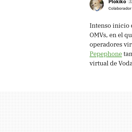
Plokiko
Colaborador
Intenso inicio
OMVs, en el q
operadores vi
Pepephone
tam
virtual de Vo