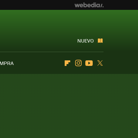
NUEVO
OMPRA
Flipboard
Instagram
Youtube
Twitter