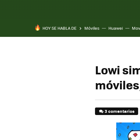
HOY SE HABLA DE
Móviles
Huawei
Mov
Lowi sim
móviles
3 comentarios