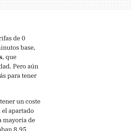
ifas de 0
inutos base,
s
, que
idad. Pero aún
ás para tener
 tener un coste
 el apartado
a mayoría de
taban 8,95