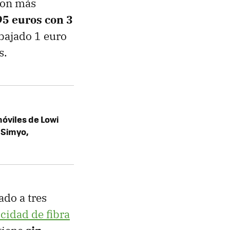
 son más
95 euros con 3
ebajado 1 euro
s.
óviles de Lowi
 Simyo,
ado a tres
cidad de fibra