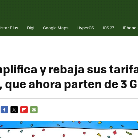
istar Plus
Digi
Google Maps
HyperOS
iOS 27
iPhone 
plifica y rebaja sus tarif
, que ahora parten de 3 
FACEBOOK
TWITTER
FLIPBOARD
E-
MAIL