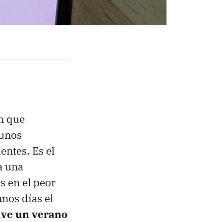
en que
gunos
entes. Es el
a una
 en el peor
nos días el
lve un verano