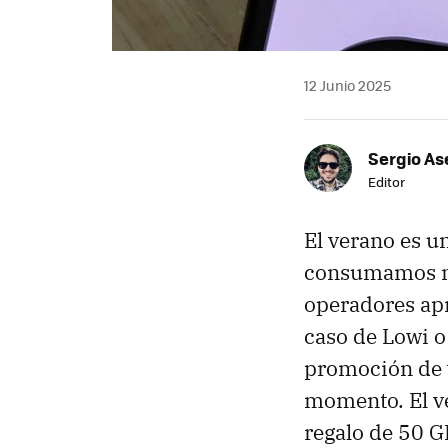
12 Junio 2025
Sergio As
Editor
El verano es u
consumamos más
operadores apr
caso de Lowi 
promoción de v
momento. El ve
regalo de 50 GB