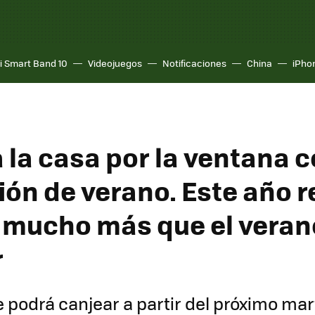
i Smart Band 10
Videojuegos
Notificaciones
China
iPho
a la casa por la ventana 
ón de verano. Este año r
 mucho más que el veran
r
e podrá canjear a partir del próximo mar