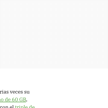
rias veces su
no de 60 GB
,
 con el
triple de