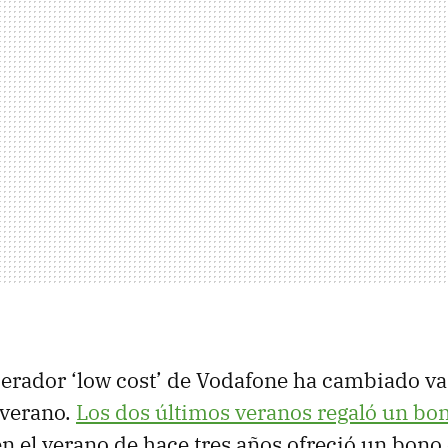
erador ‘low cost’ de Vodafone ha cambiado va
verano.
Los dos últimos veranos regaló un bo
n el verano de hace tres años ofreció un bono