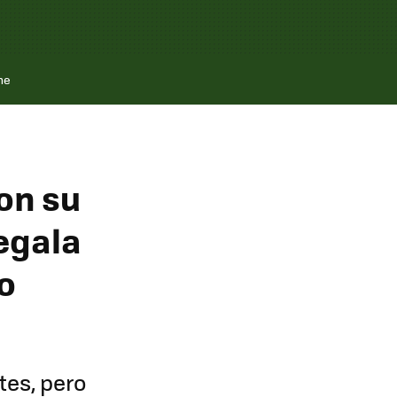
ne
con su
egala
o
tes, pero