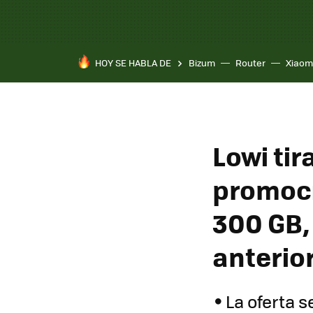
HOY SE HABLA DE
Bizum
Router
Xiaom
Lowi tir
promoci
300 GB,
anterio
La oferta s