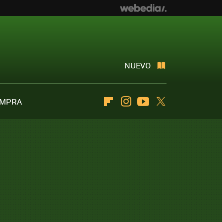
NUEVO
OMPRA
Flipboard
Instagram
Youtube
Twitter