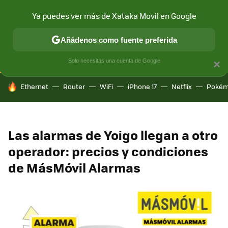
Ya puedes ver más de Xataka Movil en Google
CONECTIVIDAD
MÓVIL Y SOCIEDAD
APLICACIONES
COM
Añádenos como fuente preferida
Solo necesitas una cuenta de Google
×
HOY SE HABLA DE
Ethernet
Router
WiFi
iPhone 17
Netflix
Pokém
Las alarmas de Yoigo llegan a otro
operador: precios y condiciones
de MásMóvil Alarmas