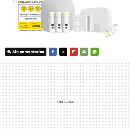
Sin comentarios
FACEBOOK
TWITTER
FLIPBOARD
E-
WHATSAPP
MAIL