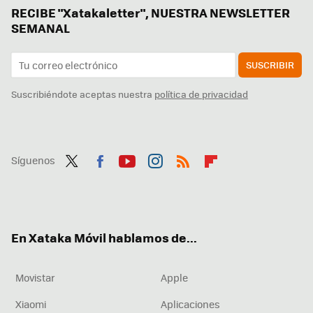
RECIBE "Xatakaletter", NUESTRA NEWSLETTER
SEMANAL
SUSCRIBIR
Suscribiéndote aceptas nuestra
política de privacidad
Síguenos
Twit
Fac
You
Inst
RSS
Flip
ter
ebo
tub
agr
boa
ok
e
am
rd
En Xataka Móvil hablamos de...
Movistar
Apple
Xiaomi
Aplicaciones