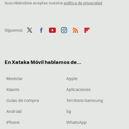
Suscribiéndote aceptas nuestra
política de privacidad
Síguenos
Twit
Fac
You
Inst
RSS
Flip
ter
ebo
tub
agr
boa
ok
e
am
rd
En Xataka Móvil hablamos de...
Movistar
Apple
Xiaomi
Aplicaciones
Guías de compra
Territorio Samsung
Android
5g
iPhone
WhatsApp