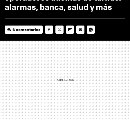
alarmas, banca, salud y más
6 comentarios
FACEBOOK
TWITTER
FLIPBOARD
E-
WHATSAPP
MAIL