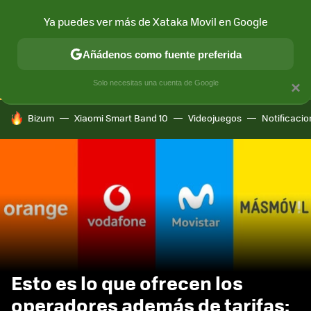
Ya puedes ver más de Xataka Movil en Google
CONECTIVIDAD
MÓVIL Y SOCIEDAD
APLICACIONES
COM
Añádenos como fuente preferida
Solo necesitas una cuenta de Google
×
HOY SE HABLA DE
Bizum
Xiaomi Smart Band 10
Videojuegos
Notificaci
Esto es lo que ofrecen los
operadores además de tarifas: