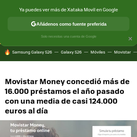
Ya puedes ver más de Xataka Movil en Google
CONECTIVIDAD
MÓVIL Y SOCIEDAD
APLICACIONES
COM
Añádenos como fuente preferida
Solo necesitas una cuenta de Google
×
HOY SE HABLA DE
Samsung Galaxy S26
Galaxy S26
Móviles
Movistar
Movistar Money concedió más de
16.000 préstamos el año pasado
con una media de casi 124.000
euros al día