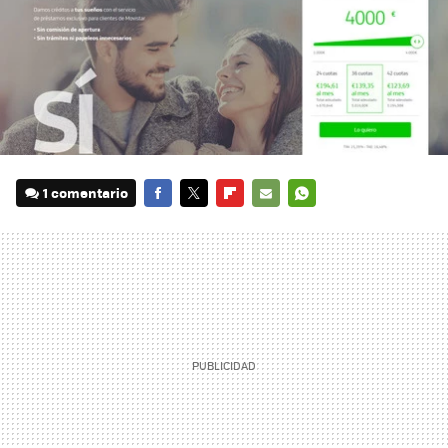
1 comentario
FACEBOOK
TWITTER
FLIPBOARD
E-
WHATSAPP
MAIL