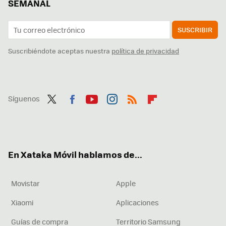
SEMANAL
SUSCRIBIR
Suscribiéndote aceptas nuestra
política de privacidad
Síguenos
Twit
Fac
You
Inst
RSS
Flip
ter
ebo
tub
agr
boa
ok
e
am
rd
En Xataka Móvil hablamos de...
Movistar
Apple
Xiaomi
Aplicaciones
Guías de compra
Territorio Samsung