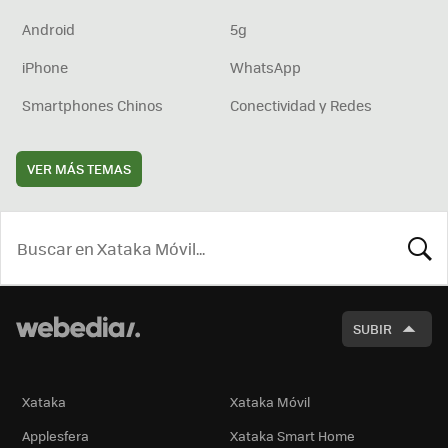
Android
5g
iPhone
WhatsApp
Smartphones Chinos
Conectividad y Redes
VER MÁS TEMAS
BUSCA
SUBIR
Xataka
Xataka Móvil
Applesfera
Xataka Smart Home