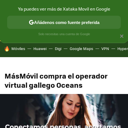
Ya puedes ver más de Xataka Movil en Google
CONECTIVIDAD
MÓVIL Y SOCIEDAD
APLICACIONES
COM
Añádenos como fuente preferida
Solo necesitas una cuenta de Google
×
HOY SE HABLA DE
Móviles
Huawei
Digi
Google Maps
VPN
Hype
MásMóvil compra el operador
virtual gallego Oceans