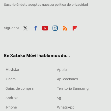
Suscribiéndote aceptas nuestra
política de privacidad
Síguenos
Twit
Fac
You
Inst
RSS
Flip
ter
ebo
tub
agr
boa
ok
e
am
rd
En Xataka Móvil hablamos de...
Movistar
Apple
Xiaomi
Aplicaciones
Guías de compra
Territorio Samsung
Android
5g
iPhone
WhatsApp