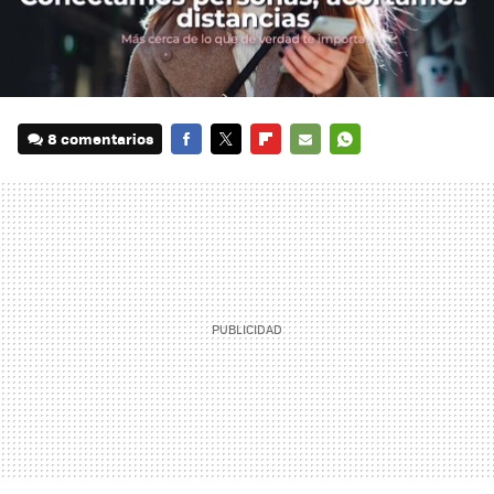
8 comentarios
FACEBOOK
TWITTER
FLIPBOARD
E-
WHATSAPP
MAIL