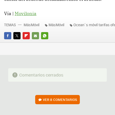
Vía |
Movilonia
TEMAS
MásMóvil
MásMóvil
Ocean´s móvil tarifas of
FACEBOOK
TWITTER
FLIPBOARD
E-
WHATSAPP
MAIL
Comentarios cerrados
VER
8 COMENTARIOS